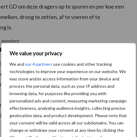
seert GD om deze dragers op te sporen en per koe een
e melken, droog te zetten, af te voeren of te
ng is.
beenhere
ubklinische mastitis?
We value your privacy
 te herkennen aan afwijkende, vaak waterige melk. Ook
We and
our 4 partners
use cookies and other tracking
technologies to improve your experience on our website. We
n de uier, koorts, sloomheid, vlokken en klonters in de
may store and/or access information from your device and
e ziekteverschijnselen.
process the personal data, such as your IP address and
browsing data, for purposes like providing you with
personalized ads and content, measuring marketing campaign
erkennen bij melkvee. Vaak is dan het celgetal sterk
effectiveness, analyzing audience insights, collecting precise
d van de melk sterk afwijken van normaal.
geolocation data, and product development. Please note that
your consent will be valid across all our subdomains. You can
change or withdraw your consent at any time by clicking the