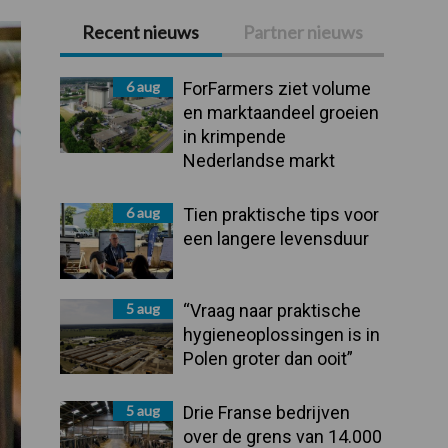
Recent nieuws
Partner nieuws
Primaire
Sidebar
6 aug
ForFarmers ziet volume
en marktaandeel groeien
in krimpende
Nederlandse markt
6 aug
Tien praktische tips voor
een langere levensduur
5 aug
“Vraag naar praktische
hygieneoplossingen is in
Polen groter dan ooit”
5 aug
Drie Franse bedrijven
over de grens van 14.000