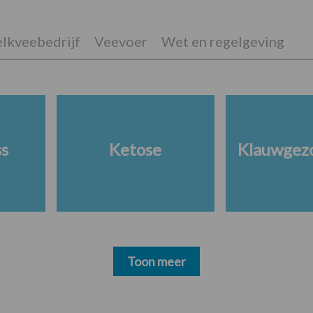
lkveebedrijf
Veevoer
Wet en regelgeving
ss
Ketose
Klauwgez
Toon meer