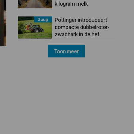
kilogram melk
3 aug
Pöttinger introduceert
compacte dubbelrotor-
zwadhark in de hef
Toon meer