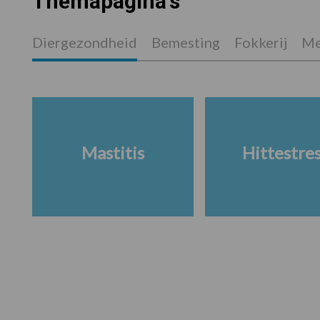
Themapagina's
Diergezondheid
Bemesting
Fokkerij
Me
Mastitis
Hittestre