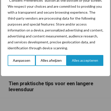
“Consent Preferences” button at the bottom of your screen.
We respect your choices and are committed to providing you
with a transparent and secure browsing experience. The
third-party vendors are processing data for the following
purposes and special features: Store and/or access
information on a device, personalized advertising and content,
advertising and content measurement, audience research,
and services development, precise geolocation data, and
identification through device scanning.
Aanpassen
Alles afwijzen
Alles accepteren
Tien praktische tips voor een langere
levensduur