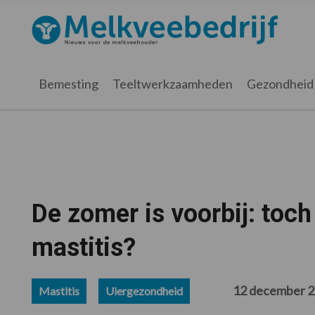
Spring
Door
Spring
Spring
naar
naar
naar
naar
Melkveebedrijf.nl
de
de
de
de
hoofdnavigatie
hoofd
eerste
voettekst
inhoud
sidebar
Bemesting
Teeltwerkzaamheden
Gezondheid
De zomer is voorbij: toch 
mastitis?
12 december 
Mastitis
Uiergezondheid