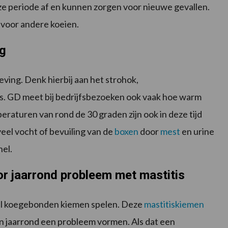
eze periode af en kunnen zorgen voor nieuwe gevallen.
 voor andere koeien.
ng
eving. Denk hierbij aan het strohok,
rs. GD meet bij bedrijfsbezoeken ook vaak hoe warm
eraturen van rond de 30 graden zijn ook in deze tijd
veel vocht of bevuiling van de
boxen
door
mest
en urine
el.
 jaarrond probleem met mastitis
ooral koegebonden kiemen spelen. Deze
mastitiskiemen
an jaarrond een probleem vormen. Als dat een