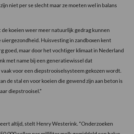
ijn niet per se slecht maar ze moeten wel in balans
t de koeien weer meer natuurlijk gedrag kunnen
 uiergezondheid. Huisvesting in zandboxen kent
erg goed, maar door het vochtiger klimaat in Nederland
rink met name bij een generatiewissel dat
vaak voor een diepstrooiselsysteem gekozen wordt.
an de stal en voor koeien die gewend zijn aan beton is
aar diepstrooisel.”
ert altijd, stelt Henry Westerink. “Onderzoeken
50.000 cellen per milliliter melk gemiddeld een halve