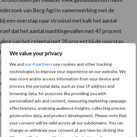
en onderzoek van Berg Agri in samenwerking met de
j een overstap naar strooisel met kalk het aantal
roef dat het aantal mastitisgevallen met 47 procent
ling van het celgetal met 28 procent bij de overstap
 type kalk speelt een rol voor de speenconditie. “Voor
We value your privacy
naat. Dat werkt minder agressief.” Ook kleimineralen
We and
our 4 partners
use cookies and other tracking
technologies to improve your experience on our website. We
. “We kijken goed naar onze klant en gaan gericht
may store and/or access information from your device and
 past. Een andere stal vraagt vaak ook een ander
process the personal data, such as your IP address and
strooiselsoort in afkalfstallen en potstallen ook van
browsing data, for purposes like providing you with
personalized ads and content, measuring marketing campaign
raden minder broei zorgt voor vijftien procent minder
effectiveness, analyzing audience insights, collecting precise
veel meer vocht op, zorgt voor minder broei en
geolocation data, and product development. Please note that
your consent will be valid across all our subdomains. You can
change or withdraw your consent at any time by clicking the