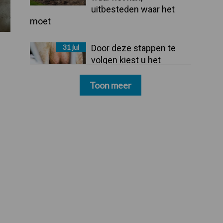
uitbesteden waar het
moet
31 jul
Door deze stappen te
volgen kiest u het
dipmiddel dat bij uw
bedrijf past
Toon meer