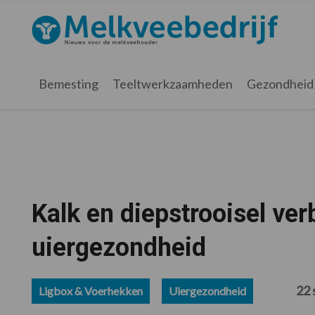
Spring
Door
Spring
Spring
naar
naar
naar
naar
Melkveebedrijf.nl
de
de
de
de
hoofdnavigatie
hoofd
eerste
voettekst
inhoud
sidebar
Bemesting
Teeltwerkzaamheden
Gezondheid
Kalk en diepstrooisel ve
uiergezondheid
22 
Ligbox & Voerhekken
Uiergezondheid