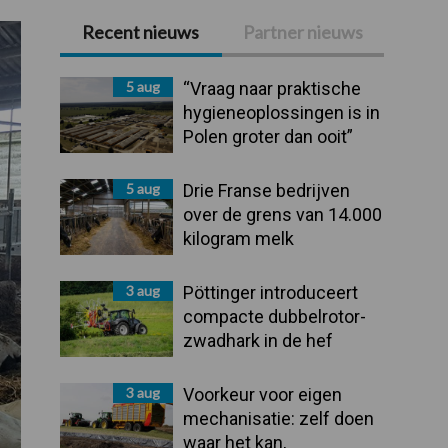
Recent nieuws
Partner nieuws
Primaire
Sidebar
5 aug
“Vraag naar praktische
hygieneoplossingen is in
Polen groter dan ooit”
5 aug
Drie Franse bedrijven
over de grens van 14.000
kilogram melk
3 aug
Pöttinger introduceert
compacte dubbelrotor-
zwadhark in de hef
3 aug
Voorkeur voor eigen
mechanisatie: zelf doen
waar het kan,