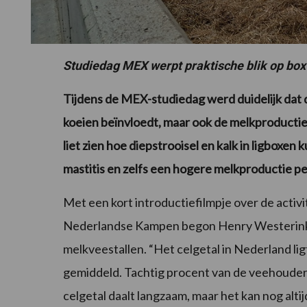
Studiedag MEX werpt praktische blik op box
Tijdens de MEX-studiedag werd duidelijk dat d
koeien beïnvloedt, maar ook de melkproducti
liet zien hoe diepstrooisel en kalk in ligboxen
mastitis en zelfs een hogere melkproductie pe
Met een kort introductiefilmpje over de activi
Nederlandse Kampen begon Henry Westerink o
melkveestallen. “Het celgetal in Nederland lig
gemiddeld. Tachtig procent van de veehouders
celgetal daalt langzaam, maar het kan nog altij