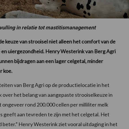
vulling in relatie tot mastitismanagement
e keuze van strooisel niet alleen het comfort van de
e en uiergezondheid. Henry Westerink van Berg Agri
 kunnen bijdragen aan een lager celgetal, minder
r koe.
teiten van Berg Agri op de productielocatie in het
ver het belang van aangepaste strooiselkeuze in
t ongeveer rond 200.000 cellen per milliliter melk
 geeft aan tevreden te zijn met het celgetal. Het
d beter.” Henry Westerink ziet vooral uitdaging in het