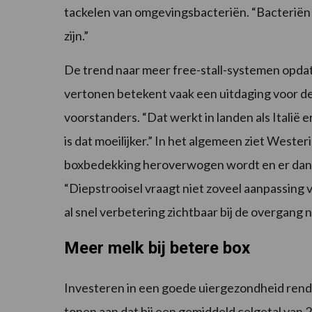
tackelen van omgevingsbacteriën. “Bacteriën z
zijn.”
De trend naar meer free-stall-systemen opda
vertonen betekent vaak een uitdaging voor de
voorstanders. “Dat werkt in landen als Italië 
is dat moeilijker.” In het algemeen ziet Weste
boxbedekking heroverwogen wordt en er dan 
“Diepstrooisel vraagt niet zoveel aanpassing v
al snel verbetering zichtbaar bij de overgang n
Meer melk bij betere box
Investeren in een goede uiergezondheid rende
tonen aan dat bij een gemiddeld celgetal van 2