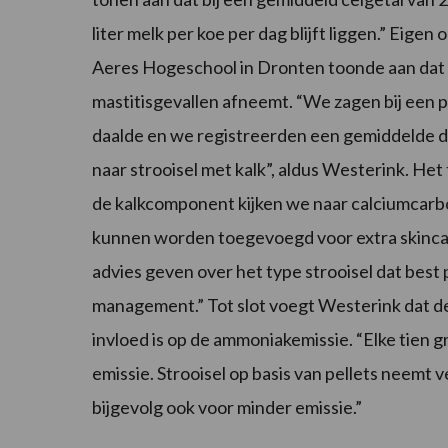
liter melk per koe per dag blijft liggen.” Eig
Aeres Hogeschool in Dronten toonde aan dat bi
mastitisgevallen afneemt. “We zagen bij een p
daalde en we registreerden een gemiddelde da
naar strooisel met kalk”, aldus Westerink. Het
de kalkcomponent kijken we naar calciumcarbo
kunnen worden toegevoegd voor extra skincare
advies geven over het type strooisel dat best
management.” Tot slot voegt Westerink dat de 
invloed is op de ammoniakemissie. “Elke tien g
emissie. Strooisel op basis van pellets neemt 
bijgevolg ook voor minder emissie.”