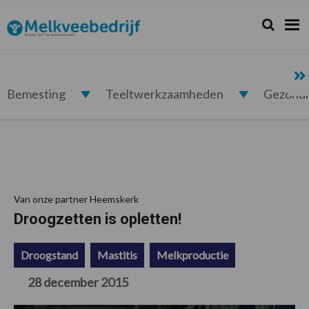
Spring
Door
Spring
Spring
naar
naar
naar
naar
Zoeken...
Zoek
Melkveebedrijf.nl
de
de
de
de
hoofdnavigatie
hoofd
eerste
voettekst
inhoud
sidebar
Bemesting
Teeltwerkzaamheden
Gezond
Van onze partner Heemskerk
Droogzetten is opletten!
Droogstand
Mastitis
Melkproductie
28 december 2015