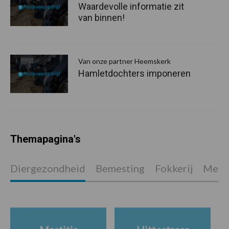
Waardevolle informatie zit
van binnen!
Van onze partner Heemskerk
Hamletdochters imponeren
Themapagina's
Diergezondheid
Bemesting
Fokkerij
Melkv