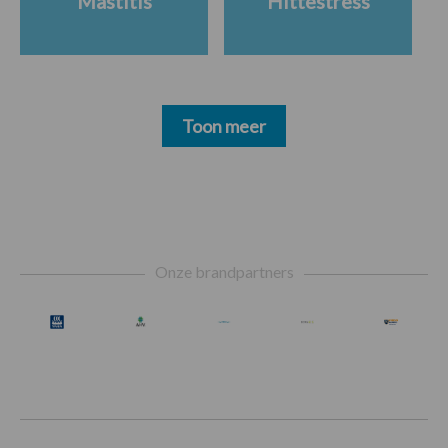
Mastitis
Hittestress
Toon meer
Footer
Onze brandpartners