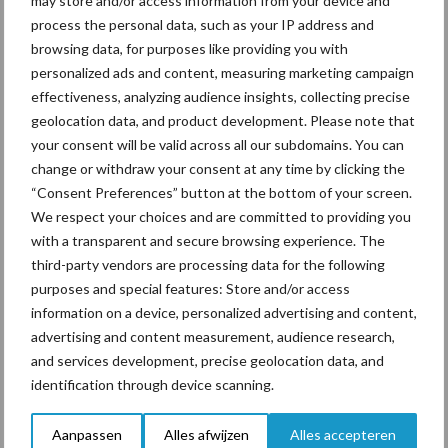
may store and/or access information from your device and
process the personal data, such as your IP address and
Tijdens hittestress gaan koeien meer selecteren en neemt het
browsing data, for purposes like providing you with
risico op pensverzuring toe. De levende gisten in FarmPEQ®
personalized ads and content, measuring marketing campaign
Complete en FarmPEQ YeaSt dragen bij aan een optimale pens
effectiveness, analyzing audience insights, collecting precise
pH en een efficiëntere benutting en vertering van het rantsoen.
geolocation data, and product development. Please note that
Uit onderzoek blijkt dat dieren die gevoerd werden met de
your consent will be valid across all our subdomains. You can
levende gisten in FarmPEQ YeaSt beter in staat waren hun
change or withdraw your consent at any time by clicking the
temperatuur onder controle te houden. Daarnaast vraten deze
“Consent Preferences” button at the bottom of your screen.
koeien beter wat resulteerde in een hogere DS-opname en
We respect your choices and are committed to providing you
melkproductie met hogere gehaltes t.o.v. koeien die geen gisten
with a transparent and secure browsing experience. The
third-party vendors are processing data for the following
gevoerd kregen. De levende gisten in FarmPEQ Complete zijn
purposes and special features: Store and/or access
dezelfde als de levende gisten in FarmPEQ YeaSt.
information on a device, personalized advertising and content,
Effectiever dan alleen natriumbicarbonaat
advertising and content measurement, audience research,
and services development, precise geolocation data, and
Omdat koeien minder herkauwen en speeksel produceren stijgt
identification through device scanning.
het risico op pensverzuring. Vier verschillende buffers in
FarmPEQ Buffer gaan verzuring in de pens en het darmstelsel
Aanpassen
Alles afwijzen
Alles accepteren