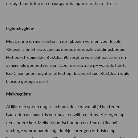
droogstaande koeien en jongvee kampen met hittestress.
Ligboxhygiëne
Mest, urine en melkresten in de ligboxen vormen voor E.coli,
Klebsiella en Streptococcus uberis een ideale voedingsbodem.
Het boxstrooimiddel BoxClean® zorgt ervoor dat bacteriën en
schimmels gedood worden. Door de neutrale pH-waarde heeft
BoxClean geen negatief effect op de speenhuid. BoxClean is als
biocide geregistreerd.
Melkhygiëne
Al lijkt een speen nog zo schoon, deze bevat altijd bacteriën.
Bacteriën die mastitis veroorzaken wilt u niet overbrengen op
een andere koe. Melkershandschoenen en Teater Clean®
vochtige voorbehandelingsdoekjes brengen het risico op