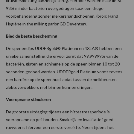
kruisbesmetting aanzienlijk terug. Hierdoor worden maar liefst
98% minder bacteriën overgedragen t.o.v. een droge
voorbehandeling zonder melkershandschoenen. (bron: Hand
Hygiëne in the milking parlor GD Deventer).
Bied de beste bescherming
De spenendips UDDERgold® Platinum en 4XLA® hebben een
unieke samenstelling die ervoor zorgt dat 99,99999% van de
bacteriën, gisten en schimmels op de speen binnen 10 tot 20
seconden gedood worden. UDDERgold Platinum vormt tevens
een barrière op de speenhuid zodat tussen de melkbeurten
ziekteverwekkers niet binnen kunnen dringen.
Voeropname stimuleren
De grootste uitdaging tijdens een hittestressperiode is
voeropname op peil houden. Smakelijk en kwalitatief goed
ruwvoer is hiervoor een eerste vereiste. Neem tijdens het