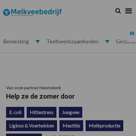
Spring
Door
Spring
Spring
naar
naar
naar
naar
Zoeken...
Zoek
Melkveebedrijf.nl
de
de
de
de
hoofdnavigatie
hoofd
eerste
voettekst
inhoud
sidebar
Bemesting
Teeltwerkzaamheden
Gezond
Van onze partner Heemskerk
Help ze de zomer door
E. coli
Hittestress
Jongvee
Ligbox & Voerhekken
Mastitis
Melkproductie