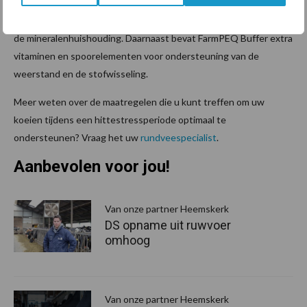
tegen en is daarmee effectiever dan alleen natriumbicarbonaat.
Het gebruik van FarmPEQ Buffer heeft geen negatief effect op
de mineralenhuishouding. Daarnaast bevat FarmPEQ Buffer extra
vitaminen en spoorelementen voor ondersteuning van de
weerstand en de stofwisseling.
Meer weten over de maatregelen die u kunt treffen om uw
koeien tijdens een hittestressperiode optimaal te
ondersteunen? Vraag het uw
rundveespecialist
.
Aanbevolen voor jou!
P
S
Van onze partner Heemskerk
DS opname uit ruwvoer
omhoog
Van onze partner Heemskerk