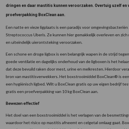
dringen en daar mastitis kunnen veroorzaken. Overtuig uzelf en 
proefverpakking BoxClean aan.
Een natte en vieze ligplaats is een paradijs voor omgevingsbacteriën z
Streptococcus Uberis. Ze kunnen hier gemakkelijk overleven en zic
en uiteindelijk uierontsteking veroorzaken.
Een schone en droge ligbox is een belangrijk wapen in de strijd tege
goede ventilatie en dagelijks onderhoud van de ligboxen is het helaas
dat deze bevuild raken door mest, urine en melkresten. Hierdoor vera
bron van mastitisverwekkers. Het boxstrooimiddel BoxClean® is een 
een hygiënisch ligbed. Wilt u BoxClean gratis op uw eigen bedrijf te
gratis een proefverpakking van 10 kg BoxClean aan.
Bewezen effectief
Het doel van een boxstrooimiddel is het verlagen van de besmettings
waardoor het risico op mastitis afneemt en celgetal omlaag gaat. Box