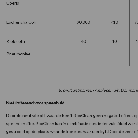
Uberis
Eschericha Coli
90.000
<10
7
Klebsiella
40
40
4
Pneumoniae
Bron:(Lantmännen Analycen a/s, Danmark
Niet irriterend voor speenhuid
Door de neutrale pH-waarde heeft BoxClean geen negatief effect o
speenconditie. BoxClean kan in combinatie met ieder vulmiddel word
gestrooid op de plaats waar de koe met haar uier ligt. Door de zeer e