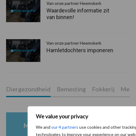
Van onze partner Heemskerk
Waardevolle informatie zit
van binnen!
Van onze partner Heemskerk
Hamletdochters imponeren
Diergezondheid
Bemesting
Fokkerij
Melkv
We value your privacy
Mastitis
Hittestress
We and
our 4 partners
use cookies and other trackin
technologies to improve your experience on our web