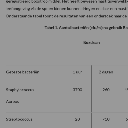
geregistreerd boxstrooimiddel. Het heeft bewezen mastitisverwekke
leefomgeving via de speen binnen kunnen dringen en daar een masti
Onderstaande tabel toont de resultaten van een onderzoek naar de e
Tabel 1. Aantal bacteriën (cfu/ml) na gebruik B
Boxclean
Geteste bacteriën
1 uur
2 dagen
Staphylococcus
3700
260
4
Aureus
Streptococcus
20
<10
5