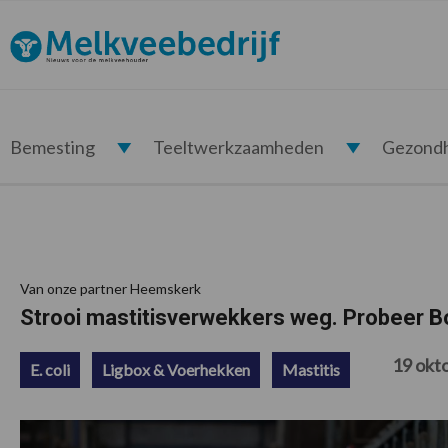
Spring
Door
Spring
Spring
naar
naar
naar
naar
Melkveebedrijf.nl
de
de
de
de
hoofdnavigatie
hoofd
eerste
voettekst
inhoud
sidebar
Bemesting
Teeltwerkzaamheden
Gezond
Van onze partner Heemskerk
Strooi mastitisverwekkers weg. Probeer Bo
19 okt
E. coli
Ligbox & Voerhekken
Mastitis