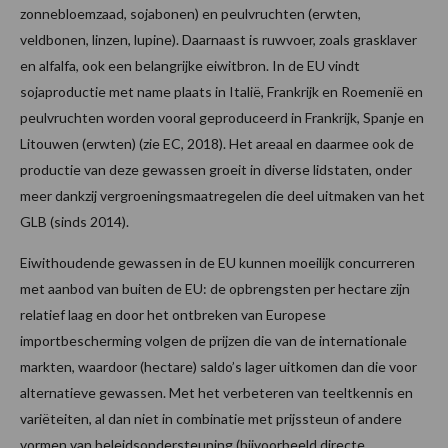
zonnebloemzaad, sojabonen) en peulvruchten (erwten,
veldbonen, linzen, lupine). Daarnaast is ruwvoer, zoals grasklaver
en alfalfa, ook een belangrijke eiwitbron. In de EU vindt
sojaproductie met name plaats in Italië, Frankrijk en Roemenië en
peulvruchten worden vooral geproduceerd in Frankrijk, Spanje en
Litouwen (erwten) (zie EC, 2018). Het areaal en daarmee ook de
productie van deze gewassen groeit in diverse lidstaten, onder
meer dankzij vergroeningsmaatregelen die deel uitmaken van het
GLB (sinds 2014).
Eiwithoudende gewassen in de EU kunnen moeilijk concurreren
met aanbod van buiten de EU: de opbrengsten per hectare zijn
relatief laag en door het ontbreken van Europese
importbescherming volgen de prijzen die van de internationale
markten, waardoor (hectare) saldo’s lager uitkomen dan die voor
alternatieve gewassen. Met het verbeteren van teeltkennis en
variëteiten, al dan niet in combinatie met prijssteun of andere
vormen van beleidsondersteuning (bijvoorbeeld directe