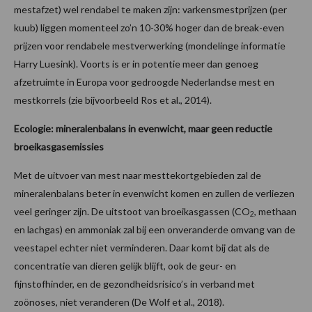
mestafzet) wel rendabel te maken zijn: varkensmestprijzen (per
kuub) liggen momenteel zo’n 10-30% hoger dan de break-even
prijzen voor rendabele mestverwerking (mondelinge informatie
Harry Luesink). Voorts is er in potentie meer dan genoeg
afzetruimte in Europa voor gedroogde Nederlandse mest en
mestkorrels (zie bijvoorbeeld Ros et al., 2014).
Ecologie: mineralenbalans in evenwicht, maar geen reductie
broeikasgasemissies
Met de uitvoer van mest naar mesttekortgebieden zal de
mineralenbalans beter in evenwicht komen en zullen de verliezen
veel geringer zijn. De uitstoot van broeikasgassen (CO
, methaan
2
en lachgas) en ammoniak zal bij een onveranderde omvang van de
veestapel echter niet verminderen. Daar komt bij dat als de
concentratie van dieren gelijk blijft, ook de geur- en
fijnstofhinder, en de gezondheidsrisico’s in verband met
zoönoses, niet veranderen (De Wolf et al., 2018).