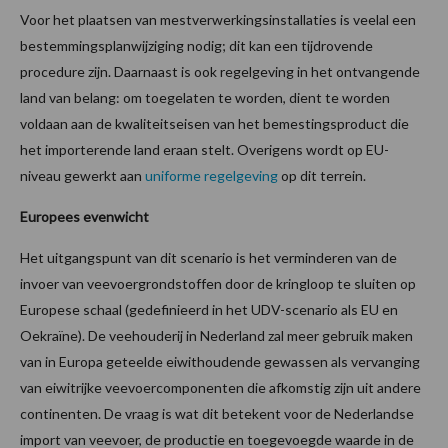
Voor het plaatsen van mestverwerkingsinstallaties is veelal een
bestemmingsplanwijziging nodig; dit kan een tijdrovende
procedure zijn. Daarnaast is ook regelgeving in het ontvangende
land van belang: om toegelaten te worden, dient te worden
voldaan aan de kwaliteitseisen van het bemestingsproduct die
het importerende land eraan stelt. Overigens wordt op EU-
niveau gewerkt aan
uniforme regelgeving
op dit terrein.
Europees evenwicht
Het uitgangspunt van dit scenario is het verminderen van de
invoer van veevoergrondstoffen door de kringloop te sluiten op
Europese schaal (gedefinieerd in het UDV-scenario als EU en
Oekraïne). De veehouderij in Nederland zal meer gebruik maken
van in Europa geteelde eiwithoudende gewassen als vervanging
van eiwitrijke veevoercomponenten die afkomstig zijn uit andere
continenten. De vraag is wat dit betekent voor de Nederlandse
import van veevoer, de productie en toegevoegde waarde in de