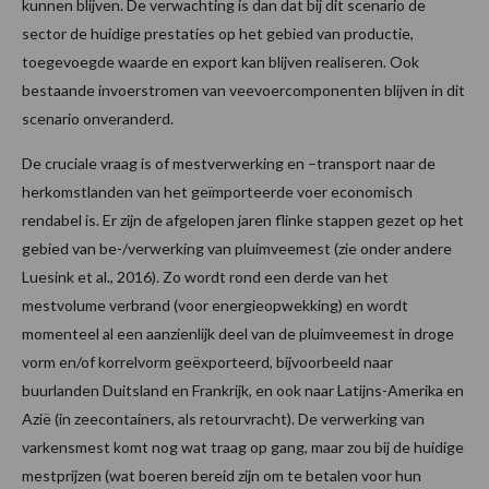
kunnen blijven. De verwachting is dan dat bij dit scenario de
sector de huidige prestaties op het gebied van productie,
toegevoegde waarde en export kan blijven realiseren. Ook
bestaande invoerstromen van veevoercomponenten blijven in dit
scenario onveranderd.
De cruciale vraag is of mestverwerking en –transport naar de
herkomstlanden van het geïmporteerde voer economisch
rendabel is. Er zijn de afgelopen jaren flinke stappen gezet op het
gebied van be-/verwerking van pluimveemest (zie onder andere
Luesink et al., 2016). Zo wordt rond een derde van het
mestvolume verbrand (voor energieopwekking) en wordt
momenteel al een aanzienlijk deel van de pluimveemest in droge
vorm en/of korrelvorm geëxporteerd, bijvoorbeeld naar
buurlanden Duitsland en Frankrijk, en ook naar Latijns-Amerika en
Azië (in zeecontainers, als retourvracht). De verwerking van
varkensmest komt nog wat traag op gang, maar zou bij de huidige
mestprijzen (wat boeren bereid zijn om te betalen voor hun