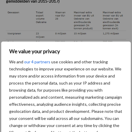
gemiddelden van 2015-2017)
We value your privacy
We and
our 4 partners
use cookies and other tracking
technologies to improve your experience on our website. We
may store and/or access information from your device and
process the personal data, such as your IP address and
Bron: COMTRADE. Omrekeningsfactor bij voergranen is 0,085;
browsing data, for purposes like providing you with
bij eiwithoudende gewassen is dit 0,35% voor sojabonen en voor
personalized ads and content, measuring marketing campaign
raapzaad, 0,25 voor zonnebloemzaad, 0,45 voor sojaschroot en
effectiveness, analyzing audience insights, collecting precise
0,25 voo rander schroot dan van sojabonen
geolocation data, and product development. Please note that
your consent will be valid across all our subdomains. You can
Bovenstaande is een (zeer) optimistische inschatting van de
change or withdraw your consent at any time by clicking the
hoeveelheid eiwit die uit Oekraïne kan worden geïmporteerd;