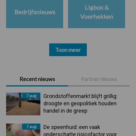
Ligbox &
Bedrijfsnieuws
Voerhekken
Toon meer
Primaire
Recent nieuws
Partner nieuws
Sidebar
7 aug
Grondstoffenmarkt blijft grillig:
droogte en geopolitiek houden
handel in de greep
7 aug
De speenhuid: een vaak
onderschatte risicofactor voor