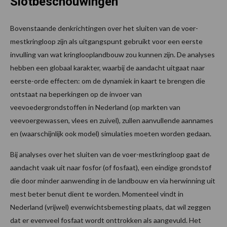
Slotbeschouwingen
Bovenstaande denkrichtingen over het sluiten van de voer-
mestkringloop zijn als uitgangspunt gebruikt voor een eerste
invulling van wat kringlooplandbouw zou kunnen zijn. De analyses
hebben een globaal karakter, waarbij de aandacht uitgaat naar
eerste-orde effecten: om de dynamiek in kaart te brengen die
ontstaat na beperkingen op de invoer van
veevoedergrondstoffen in Nederland (op markten van
veevoergewassen, vlees en zuivel), zullen aanvullende aannames
en (waarschijnlijk ook model) simulaties moeten worden gedaan.
Bij analyses over het sluiten van de voer-mestkringloop gaat de
aandacht vaak uit naar fosfor (of fosfaat), een eindige grondstof
die door minder aanwending in de landbouw en via herwinning uit
mest beter benut dient te worden. Momenteel vindt in
Nederland (vrijwel) evenwichtsbemesting plaats, dat wil zeggen
dat er evenveel fosfaat wordt onttrokken als aangevuld. Het