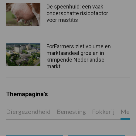
De speenhuid: een vaak
onderschatte risicofactor
voor mastitis
ForFarmers ziet volume en
marktaandeel groeien in
krimpende Nederlandse
markt
Themapagina's
Diergezondheid
Bemesting
Fokkerij
Melkv