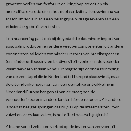
grootste verlies van fosfor uit de kringloop treedt op via
menselijke excretie die in het riool verdwijnt. Terugwinning van
fosfor uit rioolslib zou een belangrijke bijdrage leveren aan een
efficiënter gebruik van fosfor.
Een nuancering past ook bij de gedachte dat minder import van
soja, palmproducten en andere veevoercomponenten uit andere
continenten zal leiden tot minder uitstoot van broeikasgassen
(en minder ontbossing en biodiversiteitsverlies) in de gebieden
waar veevoer vandaan komt. Dit mag zo zijn door de inkrimping
van de veestapel die in Nederland (of Europa) plaatsvindt, maar
de uiteindelijke gevolgen van ‘een dergelijke ontwikkeling in
Nederland/Europa hangen af van de vraag hoe de
veehouderijsector in andere landen hierop reageert. Als andere
landen in het gat springen dat NL/EU op de afzetmarkten voor
zuivel en vlees laat vallen, is het effect waarschijnlijk nihil.
Afname van of zelfs een verbod op de invoer van veevoer uit