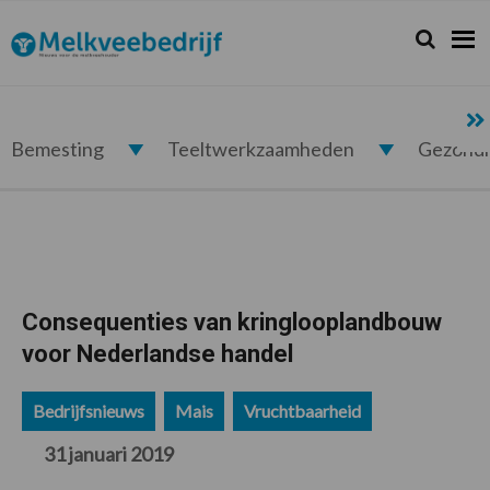
Spring
Door
Spring
Spring
naar
naar
naar
naar
Zoeken...
Zoek
Melkveebedrijf.nl
de
de
de
de
hoofdnavigatie
hoofd
eerste
voettekst
inhoud
sidebar
Bemesting
Teeltwerkzaamheden
Gezond
Consequenties van kringlooplandbouw
voor Nederlandse handel
Bedrijfsnieuws
Mais
Vruchtbaarheid
31 januari 2019