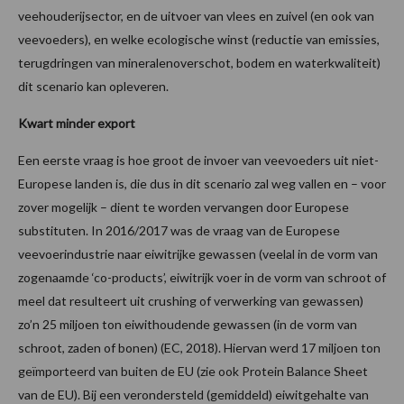
veehouderijsector, en de uitvoer van vlees en zuivel (en ook van
veevoeders), en welke ecologische winst (reductie van emissies,
terugdringen van mineralenoverschot, bodem en waterkwaliteit)
dit scenario kan opleveren.
Kwart minder export
Een eerste vraag is hoe groot de invoer van veevoeders uit niet-
Europese landen is, die dus in dit scenario zal weg vallen en – voor
zover mogelijk – dient te worden vervangen door Europese
substituten. In 2016/2017 was de vraag van de Europese
veevoerindustrie naar eiwitrijke gewassen (veelal in de vorm van
zogenaamde ‘co-products’, eiwitrijk voer in de vorm van schroot of
meel dat resulteert uit crushing of verwerking van gewassen)
zo’n 25 miljoen ton eiwithoudende gewassen (in de vorm van
schroot, zaden of bonen) (EC, 2018). Hiervan werd 17 miljoen ton
geïmporteerd van buiten de EU (zie ook Protein Balance Sheet
van de EU). Bij een verondersteld (gemiddeld) eiwitgehalte van