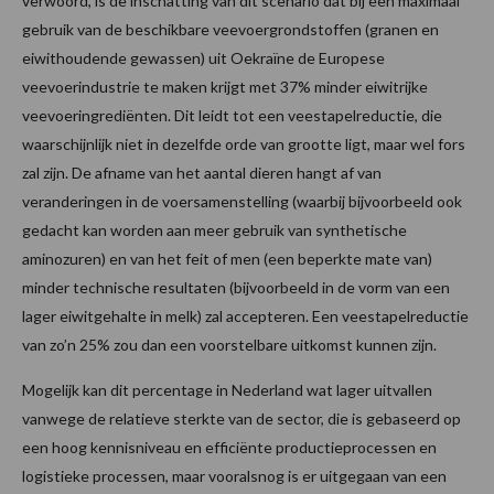
verwoord, is de inschatting van dit scenario dat bij een maximaal
gebruik van de beschikbare veevoergrondstoffen (granen en
eiwithoudende gewassen) uit Oekraïne de Europese
veevoerindustrie te maken krijgt met 37% minder eiwitrijke
veevoeringrediënten. Dit leidt tot een veestapelreductie, die
waarschijnlijk niet in dezelfde orde van grootte ligt, maar wel fors
zal zijn. De afname van het aantal dieren hangt af van
veranderingen in de voersamenstelling (waarbij bijvoorbeeld ook
gedacht kan worden aan meer gebruik van synthetische
aminozuren) en van het feit of men (een beperkte mate van)
minder technische resultaten (bijvoorbeeld in de vorm van een
lager eiwitgehalte in melk) zal accepteren. Een veestapelreductie
van zo’n 25% zou dan een voorstelbare uitkomst kunnen zijn.
Mogelijk kan dit percentage in Nederland wat lager uitvallen
vanwege de relatieve sterkte van de sector, die is gebaseerd op
een hoog kennisniveau en efficiënte productieprocessen en
logistieke processen, maar vooralsnog is er uitgegaan van een