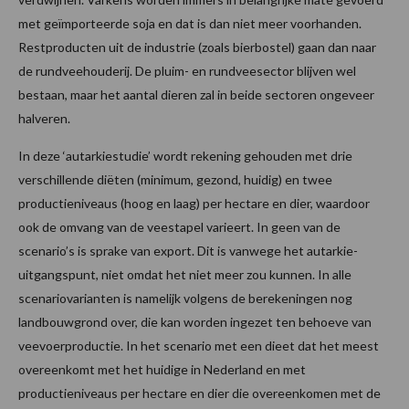
met geïmporteerde soja en dat is dan niet meer voorhanden.
Restproducten uit de industrie (zoals bierbostel) gaan dan naar
de rundveehouderij. De pluim- en rundveesector blijven wel
bestaan, maar het aantal dieren zal in beide sectoren ongeveer
halveren.
In deze ‘autarkiestudie’ wordt rekening gehouden met drie
verschillende diëten (minimum, gezond, huidig) en twee
productieniveaus (hoog en laag) per hectare en dier, waardoor
ook de omvang van de veestapel varieert. In geen van de
scenario’s is sprake van export. Dit is vanwege het autarkie-
uitgangspunt, niet omdat het niet meer zou kunnen. In alle
scenariovarianten is namelijk volgens de berekeningen nog
landbouwgrond over, die kan worden ingezet ten behoeve van
veevoerproductie. In het scenario met een dieet dat het meest
overeenkomt met het huidige in Nederland en met
productieniveaus per hectare en dier die overeenkomen met de