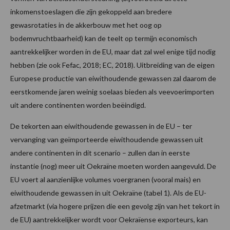
inkomenstoeslagen die zijn gekoppeld aan bredere
gewasrotaties in de akkerbouw met het oog op
bodemvruchtbaarheid) kan de teelt op termijn economisch
aantrekkelijker worden in de EU, maar dat zal wel enige tijd nodig
hebben (zie ook Fefac, 2018; EC, 2018). Uitbreiding van de eigen
Europese productie van eiwithoudende gewassen zal daarom de
eerstkomende jaren weinig soelaas bieden als veevoerimporten
uit andere continenten worden beëindigd.
De tekorten aan eiwithoudende gewassen in de EU – ter
vervanging van geïmporteerde eiwithoudende gewassen uit
andere continenten in dit scenario – zullen dan in eerste
instantie (nog) meer uit Oekraïne moeten worden aangevuld. De
EU voert al aanzienlijke volumes voergranen (vooral mais) en
eiwithoudende gewassen in uit Oekraïne (tabel 1). Als de EU-
afzetmarkt (via hogere prijzen die een gevolg zijn van het tekort in
de EU) aantrekkelijker wordt voor Oekraïense exporteurs, kan