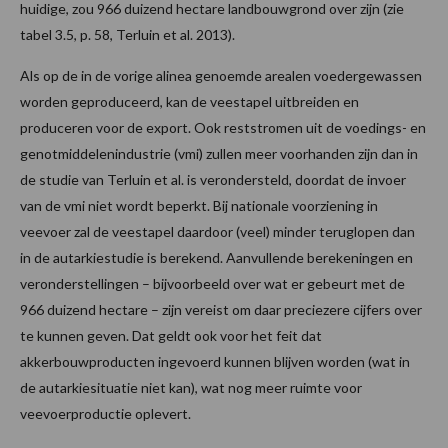
huidige, zou 966 duizend hectare landbouwgrond over zijn (zie
tabel 3.5, p. 58, Terluin et al. 2013).
Als op de in de vorige alinea genoemde arealen voedergewassen
worden geproduceerd, kan de veestapel uitbreiden en
produceren voor de export. Ook reststromen uit de voedings- en
genotmiddelenindustrie (vmi) zullen meer voorhanden zijn dan in
de studie van Terluin et al. is verondersteld, doordat de invoer
van de vmi niet wordt beperkt. Bij nationale voorziening in
veevoer zal de veestapel daardoor (veel) minder teruglopen dan
in de autarkiestudie is berekend. Aanvullende berekeningen en
veronderstellingen – bijvoorbeeld over wat er gebeurt met de
966 duizend hectare – zijn vereist om daar preciezere cijfers over
te kunnen geven. Dat geldt ook voor het feit dat
akkerbouwproducten ingevoerd kunnen blijven worden (wat in
de autarkiesituatie niet kan), wat nog meer ruimte voor
veevoerproductie oplevert.