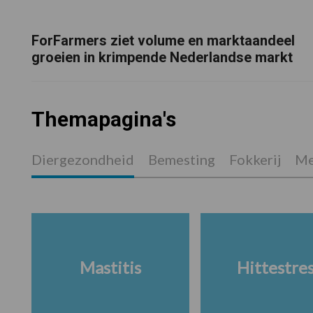
ForFarmers ziet volume en marktaandeel
groeien in krimpende Nederlandse markt
Themapagina's
Diergezondheid
Bemesting
Fokkerij
Me
Mastitis
Hittestre