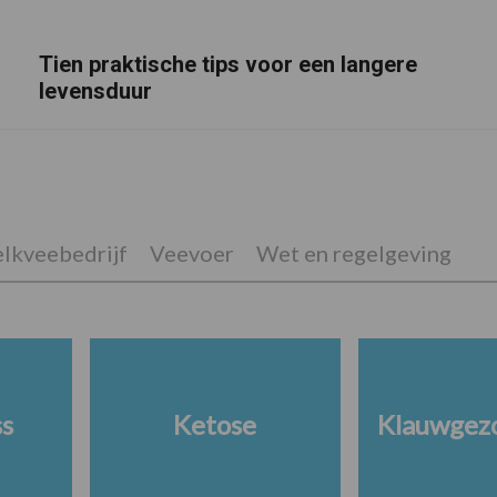
Tien praktische tips voor een langere
levensduur
lkveebedrijf
Veevoer
Wet en regelgeving
ss
Ketose
Klauwgez