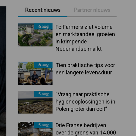
Recent nieuws
Partner nieuws
Primaire
Sidebar
6 aug
ForFarmers ziet volume
en marktaandeel groeien
in krimpende
Nederlandse markt
6 aug
Tien praktische tips voor
een langere levensduur
5 aug
“Vraag naar praktische
hygieneoplossingen is in
Polen groter dan ooit”
5 aug
Drie Franse bedrijven
over de grens van 14.000