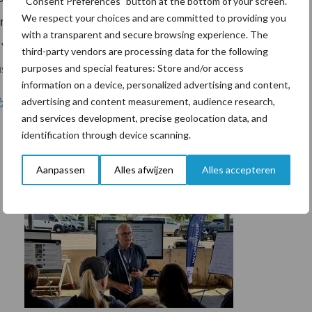
“Consent Preferences” button at the bottom of your screen.
We respect your choices and are committed to providing you
t resulteert. Voor veehouders die een vetsupplement
with a transparent and secure browsing experience. The
t vetzurenprofiel af te stemmen op de behoefte van
third-party vendors are processing data for the following
dus ook belangrijk om te letten op de deeltjesgrootte.
purposes and special features: Store and/or access
information on a device, personalized advertising and content,
drijf lezen? Profiteer dan nu van de actie »
advertising and content measurement, audience research,
and services development, precise geolocation data, and
identification through device scanning.
Aanpassen
Alles afwijzen
Alles accepteren