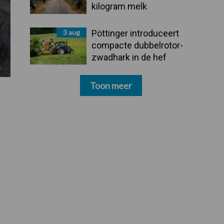
kilogram melk
3 aug
Pöttinger introduceert
compacte dubbelrotor-
zwadhark in de hef
Toon meer