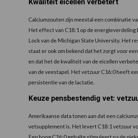
Kwaliteit eicellen verbetert
Calciumzouten zijn meestal een combinatie van
Het effect van C18:1 op de energieverdeling 
Lock van de Michigan State University. Het re
staat er ook om bekend dat het zorgt voor ee
en dat het de kwaliteit van de eicellen verbet
van de veestapel. Het vetzuur C16:0 heeft ee
persistentie van de lactatie.
Keuze pensbestendig vet: vetzuu
Amerikaanse data tonen aan dat een calciumzo
vetsupplement is. Het levert C18:1 vetzuur v
Een hoog C16:0 gehalte stimuleert na de piek