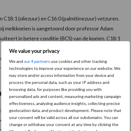
 C18:1 (oliezuur) en C16:0 (palmitinezuur) vetzuren.
bij melkkoeien is aangetoond door professor Adam
sulteert in betere conditie (BCS) van de koeien. C18:1
n betere totale vetverteerbaarheid van het rantsoen
We value your privacy
ert. Dit heeft een gunstig effect op de vruchtbaarheid
We and
our 4 partners
use cookies and other tracking
n positief effect op het melkvetpercentage en
technologies to improve your experience on our website. We
may store and/or access information from your device and
process the personal data, such as your IP address and
browsing data, for purposes like providing you with
rpatroon en deeltjesgrootte
personalized ads and content, measuring marketing campaign
effectiveness, analyzing audience insights, collecting precise
ut in de vroege lactatie het meest geschikte
geolocation data, and product development. Please note that
your consent will be valid across all our subdomains. You can
oor een betere conditie en vruchtbaarheid van de koe.
change or withdraw your consent at any time by clicking the
periode de omzetting van voedingsstoffen in melkvet,