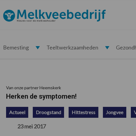
Spring
Door
Spring
Spring
naar
naar
naar
naar
Melkveebedrijf.nl
de
de
de
de
hoofdnavigatie
hoofd
eerste
voettekst
inhoud
sidebar
Bemesting
Teeltwerkzaamheden
Gezond
Van onze partner Heemskerk
Herken de symptomen!
Actueel
Droogstand
Hittestress
Jongvee
23 mei 2017