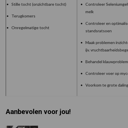
Stille tocht (onzichtbare tocht)
Controleer Seleniumgeh
melk
Terugkomers
Controleer en optimali
Onregelmatige tocht
standsratsoen
Maak problemen inzichte
ijv. vruchtbaarheidsbeg
Behandel klauwproble
Controleer voer op myc
Voorkom te grote dalin
Aanbevolen voor jou!
P
S