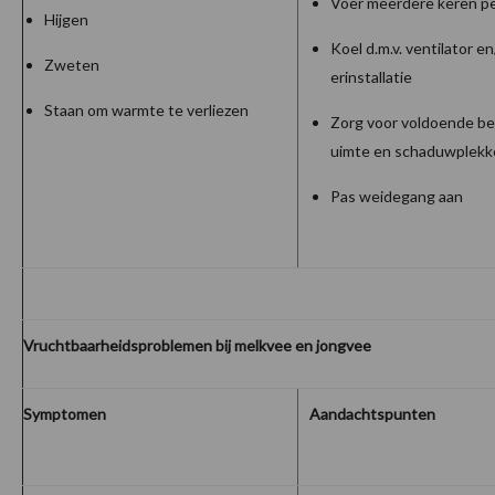
Voer meerdere keren p
Hijgen
Koel d.m.v. ventilator en
Zweten
erinstallatie
Staan om warmte te verliezen
Zorg voor voldoende b
uimte en schaduwplekk
Pas weidegang aan
Vruchtbaarheidsproblemen bij melkvee en jongvee
Symptomen
Aandachtspunten