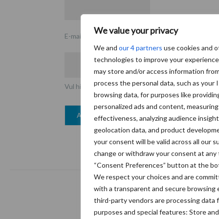
We value your privacy
E-mailadres
*
We and
our 4 partners
use cookies and o
technologies to improve your experienc
may store and/or access information fro
process the personal data, such as your 
Vul hier uw e-mailadres in
browsing data, for purposes like providin
personalized ads and content, measurin
effectiveness, analyzing audience insight
geolocation data, and product developme
your consent will be valid across all our
change or withdraw your consent at any t
“Consent Preferences” button at the bo
We respect your choices and are committ
with a transparent and secure browsing 
third-party vendors are processing data f
Abonneren
purposes and special features: Store and