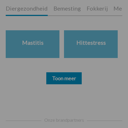
Diergezondheid
Bemesting
Fokkerij
Melkv
Mastitis
Hittestress
Toon meer
Footer
Onze brandpartners