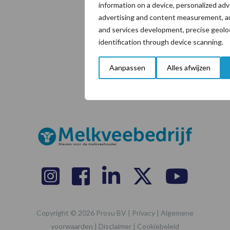
information on a device, personalized adv
advertising and content measurement, a
Contact
and services development, precise geolo
identification through device scanning.
Adverteren
Aanpassen
Alles afwijzen
Nieuwsbrief
Copyright © 2026 Prosu BV |
Privacy
|
Algemene
voorwaarden
|
Disclaimer
|
Cookiebeleid