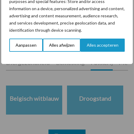
purposes and special features: Store and/or access
Indexdraai AI Total: Dr. No,
information on a device, personalized advertising and content,
Space en Lotto-Red stijgen
advertising and content measurement, audience research,
flink
and services development, precise geolocation data, and
identification through device scanning.
Themapagina's
Aanpassen
Alles afwijzen
Alles accepteren
Diergezondheid
Bemesting
Fokkerij
Melkv
Belgisch witblauw
Droogstand