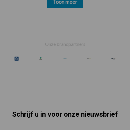
Toon meer
Footer
Onze brandpartners
Schrijf u in voor onze nieuwsbrief