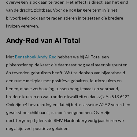
overwegen is ook aan te raden. Het effect is direct, aan het eind
van de dracht, zichtbaar. Voor de nog langere termijn is het
bijvoorbeeld ook aan te raden stieren in te zetten die bredere
kruizen vererven.
Andy-Red van AI Total
Met
Bentehoek Andy-Red
hebben we bij AI Total een
pinkenstier op de kaart die daarnaast nog veel meer pluspunten
én tevreden gebruikers heeft. Wat te denken van bijvoorbeeld
een ruime melkplas met positieve gehalten, foutloze uiers en
benen, mooie verhouding tussen hoogtemaat en voorhand,
bredere kruizen en wat rondere kwaliteiten dankzij aAa 513 642?
Ook zijn +4 bevruchting en dat hij beta-casseïne A2A2 vererft en
gesekst beschikbaar is, is mooi meegenomen. Over zijn
dochtergroep tijdens de RMV Hardenberg vorig jaar horen we
nog altijd veel positieve geluiden.