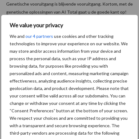
Genetische vooruitgang is blijvende vooruitgang. Kortom, met de
genetische oplossingen van AI Total gaat u de goede kant op!
Aanbevolen voor jou!
We value your privacy
P
We and
our 4 partners
use cookies and other tracking
S
technologies to improve your experience on our website. We
Van onze partner AI Total
may store and/or access information from your device and
DG ROMANO P RED
nieuwkomer in de
process the personal data, such as your IP address and
indexdraai met hoog vet- en
browsing data, for purposes like providing you with
eiwitgehalte
personalized ads and content, measuring marketing campaign
effectiveness, analyzing audience insights, collecting precise
geolocation data, and product development. Please note that
Van onze partner AI Total
your consent will be valid across all our subdomains. You can
Dochtergroep Andy-Red
change or withdraw your consent at any time by clicking the
toont ontwikkeling laatste
“Consent Preferences” button at the bottom of your screen.
jaren
We respect your choices and are committed to providing you
with a transparent and secure browsing experience. The
third-party vendors are processing data for the following
Van onze partner AI Total