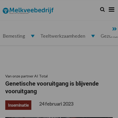
Spring
Door
Spring
Spring
naar
naar
naar
naar
Zoeken...
Zoek
Melkveebedrijf.nl
de
de
de
de
hoofdnavigatie
hoofd
eerste
voettekst
inhoud
sidebar
Bemesting
Teeltwerkzaamheden
Gezond
Van onze partner AI Total
Genetische vooruitgang is blijvende
vooruitgang
24 februari 2023
Inseminatie