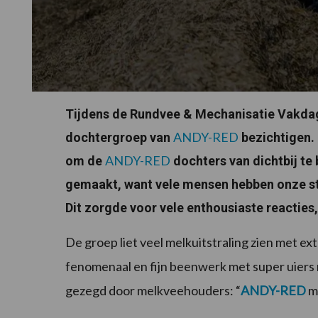
Tijdens de Rundvee & Mechanisatie Vakda
ANDY-RED
dochtergroep van
bezichtigen.
ANDY-RED
om de
dochters van dichtbij te
gemaakt, want vele mensen hebben onze s
Dit zorgde voor vele enthousiaste reacties
De groep liet veel melkuitstraling zien met ex
fenomenaal en fijn beenwerk met super uiers 
gezegd door melkveehouders: “
ANDY-RED
m