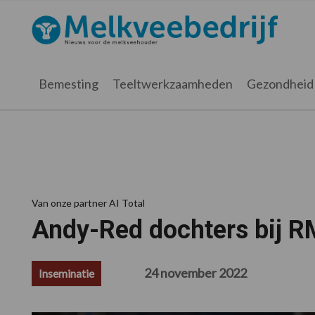
Spring
Door
Spring
Spring
naar
naar
naar
naar
Melkveebedrijf.nl
de
de
de
de
hoofdnavigatie
hoofd
eerste
voettekst
inhoud
sidebar
Bemesting
Teeltwerkzaamheden
Gezondheid
Van onze partner AI Total
Andy-Red dochters bij 
24 november 2022
Inseminatie