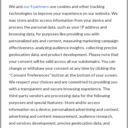
We and
our 4 partners
use cookies and other tracking
technologies to improve your experience on our website. We
may store and/or access information from your device and
process the personal data, such as your IP address and
browsing data, for purposes like providing you with
personalized ads and content, measuring marketing campaign
effectiveness, analyzing audience insights, collecting precise
geolocation data, and product development. Please note that
your consent will be valid across all our subdomains. You can
change or withdraw your consent at any time by clicking the
“Consent Preferences” button at the bottom of your screen.
Van onze partner AI Total
We respect your choices and are committed to providing you
Dochtergroep Andy-Red toont
with a transparent and secure browsing experience. The
ontwikkeling laatste jaren
third-party vendors are processing data for the following
purposes and special features: Store and/or access
information on a device, personalized advertising and content,
advertising and content measurement, audience research,
and services development, precise geolocation data, and