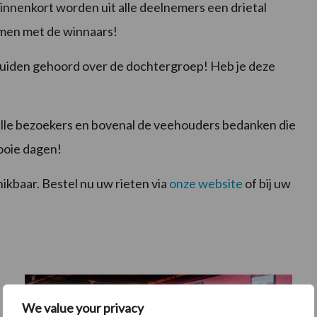
innenkort worden uit alle deelnemers een drietal
emen met de winnaars!
eluiden gehoord over de dochtergroep! Heb je deze
 alle bezoekers en bovenal de veehouders bedanken die
ooie dagen!
ikbaar. Bestel nu uw rieten via
onze website
of bij uw
We value your privacy