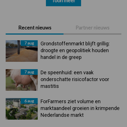
Toon meer
Primaire
Recent nieuws
Partner nieuws
Sidebar
7 aug
Grondstoffenmarkt blijft grillig:
droogte en geopolitiek houden
handel in de greep
7 aug
De speenhuid: een vaak
onderschatte risicofactor voor
mastitis
6 aug
ForFarmers ziet volume en
marktaandeel groeien in krimpende
Nederlandse markt