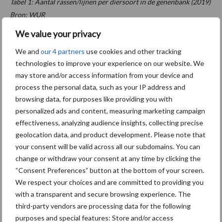
Tabel 1: Aantal rassen/lijnen per diersoort in de genenbank (2019)
Bron: WUR
We value your privacy
Bron:
WUR
We and
our 4 partners
use cookies and other tracking
Aanbevolen voor jou!
technologies to improve your experience on our website. We
may store and/or access information from your device and
Grondstoffenmarkt blijft
process the personal data, such as your IP address and
grillig: droogte en
browsing data, for purposes like providing you with
geopolitiek houden handel
personalized ads and content, measuring marketing campaign
in de greep
effectiveness, analyzing audience insights, collecting precise
geolocation data, and product development. Please note that
your consent will be valid across all our subdomains. You can
De speenhuid: een vaak
change or withdraw your consent at any time by clicking the
onderschatte risicofactor
“Consent Preferences” button at the bottom of your screen.
voor mastitis
We respect your choices and are committed to providing you
with a transparent and secure browsing experience. The
third-party vendors are processing data for the following
ForFarmers ziet volume en
purposes and special features: Store and/or access