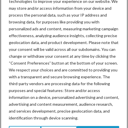
technologies to improve your experience on our website. We
may store and/or access information from your device and
process the personal data, such as your IP address and
De speenhuid: een vaak
browsing data, for purposes like providing you with
onderschatte risicofactor
personalized ads and content, measuring marketing campaign
voor mastitis
effectiveness, analyzing audience insights, collecting precise
geolocation data, and product development. Please note that
your consent will be valid across all our subdomains. You can
ForFarmers ziet volume en
change or withdraw your consent at any time by clicking the
marktaandeel groeien in
“Consent Preferences” button at the bottom of your screen.
krimpende Nederlandse
We respect your choices and are committed to providing you
markt
with a transparent and secure browsing experience. The
third-party vendors are processing data for the following
purposes and special features: Store and/or access
information on a device, personalized advertising and content,
Themapagina's
advertising and content measurement, audience research,
and services development, precise geolocation data, and
Diergezondheid
Bemesting
Fokkerij
Melkv
identification through device scanning.