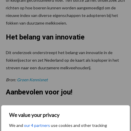
of kilogram geconsumeerd voer. Ten slotte zal het onderzoek zich
richten op hoe boeren kunnen worden aangemoedigd om de
nieuwe index van diverse eigenschappen te adopteren bij het
fokken van duurzame melkkoeien.
Het belang van innovatie
Dit onderzoek onderstreept het belang van innovatie in de
fokkerijsector en zet Nederland op de kaart als koploper in het
streven naar een duurzamere melkveehouderij.
Bron:
Groen Kennisnet
Aanbevolen voor jou!
Grondstoffenmarkt blijft
We value your privacy
grillig: droogte en
geopolitiek houden handel
We and
our 4 partners
use cookies and other tracking
in de greep