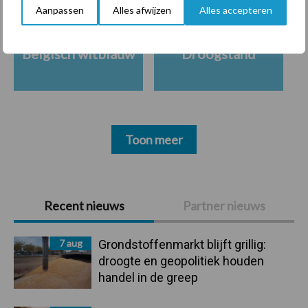
Aanpassen
Alles afwijzen
Alles accepteren
Belgisch witblauw
Droogstand
Toon meer
Primaire
Recent nieuws
Partner nieuws
Sidebar
7 aug
Grondstoffenmarkt blijft grillig:
droogte en geopolitiek houden
handel in de greep