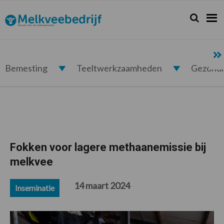
Spring
Door
Spring
Spring
naar
naar
naar
naar
Zoeken...
Zoek
Melkveebedrijf.nl
de
de
de
de
hoofdnavigatie
hoofd
eerste
voettekst
inhoud
sidebar
Bemesting
Teeltwerkzaamheden
Gezond
Fokken voor lagere methaanemissie bij
melkvee
14 maart 2024
Inseminatie