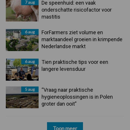
7 aug
De speenhuid: een vaak
onderschatte risicofactor voor
mastitis
6 aug
ForFarmers ziet volume en
marktaandeel groeien in krimpende
Nederlandse markt
6 aug
Tien praktische tips voor een
langere levensduur
5 aug
“Vraag naar praktische
hygieneoplossingen is in Polen
groter dan ooit”
Toon meer