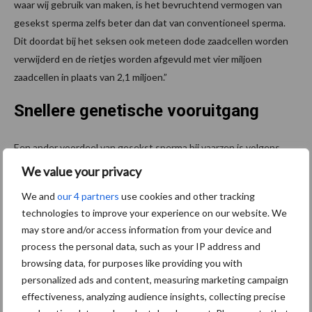
waar wij gebruik van maken, is het bevruchtend vermogen van
gesekst sperma zelfs beter dan dat van conventioneel sperma.
Dit doordat bij het seksen ook meteen dode zaadcellen worden
verwijderd en de rietjes worden afgevuld met vier miljoen
zaadcellen in plaats van 2,1 miljoen.”
Snellere genetische vooruitgang
Een ander voordeel van gesekst sperma bij vaarzen is volgens
Houweling dat je hiermee sneller genetische vooruitgang boekt.”
We value your privacy
Als pinkenstieren die gesekst beschikbaar zijn bij AI-Total noemt
We and
our 4 partners
use cookies and other tracking
hij
Rammstein-Red
,
Andy-Red
,
Rave
,
Jimbo
en
Falko
. “Ook krijg je
technologies to improve your experience on our website. We
extra ruimte voor de inzet van Belgisch Blauw op het ondereind
may store and/or access information from your device and
van de veestapel”, vervolgt hij. “Daar doen we op dit moment veel
process the personal data, such as your IP address and
met
Simon
,
Salvador
en
Nadal
.”
browsing data, for purposes like providing you with
personalized ads and content, measuring marketing campaign
Aanbevolen voor jou!
P
effectiveness, analyzing audience insights, collecting precise