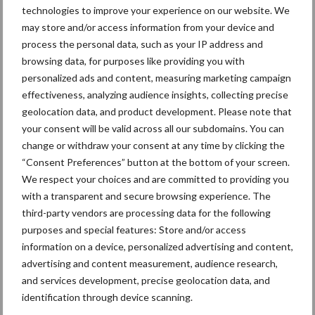
technologies to improve your experience on our website. We
may store and/or access information from your device and
Van onze partner AI Total
process the personal data, such as your IP address and
Dochtergroep Andy-Red
browsing data, for purposes like providing you with
toont ontwikkeling laatste
personalized ads and content, measuring marketing campaign
jaren
effectiveness, analyzing audience insights, collecting precise
geolocation data, and product development. Please note that
your consent will be valid across all our subdomains. You can
Van onze partner AI Total
change or withdraw your consent at any time by clicking the
Indexdraai AI Total: Dr. No,
“Consent Preferences” button at the bottom of your screen.
Space en Lotto-Red stijgen
We respect your choices and are committed to providing you
flink
with a transparent and secure browsing experience. The
third-party vendors are processing data for the following
purposes and special features: Store and/or access
Themapagina's
information on a device, personalized advertising and content,
advertising and content measurement, audience research,
and services development, precise geolocation data, and
Diergezondheid
Bemesting
Fokkerij
Melkv
identification through device scanning.