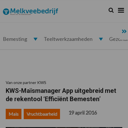
Spring
Door
Spring
Spring
naar
naar
naar
naar
Zoeken...
Zoek
Melkveebedrijf.nl
de
de
de
de
hoofdnavigatie
hoofd
eerste
voettekst
inhoud
sidebar
Bemesting
Teeltwerkzaamheden
Gezond
Van onze partner KWS
KWS-Maïsmanager App uitgebreid met
de rekentool ‘Efficiënt Bemesten’
19 april 2016
Mais
Vruchtbaarheid