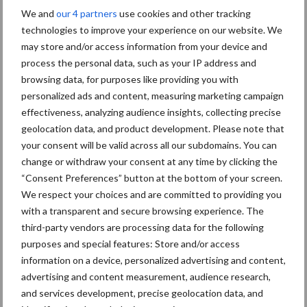
We and
our 4 partners
use cookies and other tracking
technologies to improve your experience on our website. We
Van onze partner KWS
may store and/or access information from your device and
6 nieuwe KWS-rassen op de
process the personal data, such as your IP address and
Aanbevelende Rassenlijst
browsing data, for purposes like providing you with
maïs 2018
personalized ads and content, measuring marketing campaign
effectiveness, analyzing audience insights, collecting precise
geolocation data, and product development. Please note that
Van onze partner KWS
your consent will be valid across all our subdomains. You can
De nieuwste
change or withdraw your consent at any time by clicking the
proefveldresultaten
“Consent Preferences” button at the bottom of your screen.
bevestigen: nieuwe
We respect your choices and are committed to providing you
maïsrassen zijn vroeger en
with a transparent and secure browsing experience. The
beter
third-party vendors are processing data for the following
purposes and special features: Store and/or access
information on a device, personalized advertising and content,
Themapagina's
advertising and content measurement, audience research,
and services development, precise geolocation data, and