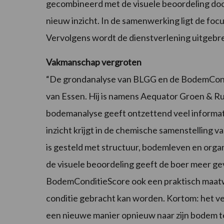
gecombineerd met de visuele beoordeling do
nieuw inzicht. In de samenwerking ligt de foc
Vervolgens wordt de dienstverlening uitgebre
Vakmanschap vergroten
“De grondanalyse van BLGG en de BodemCondit
van Essen. Hij is namens Aequator Groen & R
bodemanalyse geeft ontzettend veel informat
inzicht krijgt in de chemische samenstelling
is gesteld met structuur, bodemleven en orga
de visuele beoordeling geeft de boer meer gevo
BodemConditieScore ook een praktisch maatw
conditie gebracht kan worden. Kortom: het v
een nieuwe manier opnieuw naar zijn bodem te