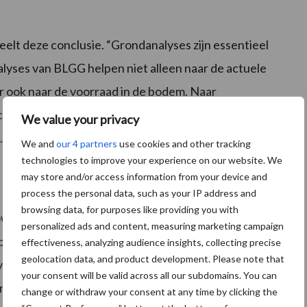
elt deze conclusie. “Grondanalyses zijn essentieel
lyses van BLGG helpen niet alleen naar de actuele
r ook naar de voorraad in de bodem. Naar
 je bodem te leren kennen is het ook heel belangrijk
We value your privacy
 Zien en voelen hoe de bodem in elkaar zit. Als je dat
We and
our 4 partners
use cookies and other tracking
technologies to improve your experience on our website. We
may store and/or access information from your device and
process the personal data, such as your IP address and
browsing data, for purposes like providing you with
owel geschikt voor gras- als bouwland. Deelnemers
personalized ads and content, measuring marketing campaign
p welke plek de monsters genomen moeten worden.
effectiveness, analyzing audience insights, collecting precise
geolocation data, and product development. Please note that
an 0-30 cm en van 30-60 cm. Als het analyseverslag
your consent will be valid across all our subdomains. You can
profielkuil gegraven worden.
change or withdraw your consent at any time by clicking the