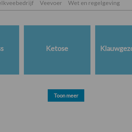
lkveebedrijf
Veevoer
Wet en regelgeving
ss
Ketose
Klauwgez
Toon meer