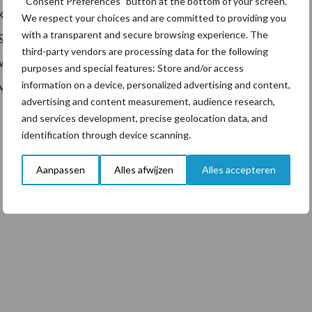
“Consent Preferences” button at the bottom of your screen.
B, Boerenverstand, het Louis Bolk Instituut,
We respect your choices and are committed to providing you
with a transparent and secure browsing experience. The
 Ruimte bv. Op dit moment vindt er nog een PhD-
third-party vendors are processing data for the following
t waarin voor een wetenschappelijke onderbouwing
purposes and special features: Store and/or access
vergeleken.
information on a device, personalized advertising and content,
advertising and content measurement, audience research,
and services development, precise geolocation data, and
identification through device scanning.
Aanpassen
Alles afwijzen
Alles accepteren