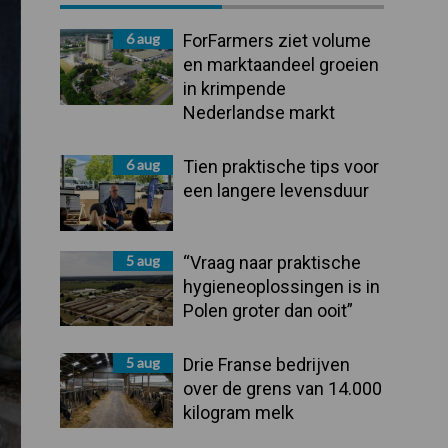
Sidebar
6 aug
ForFarmers ziet volume
en marktaandeel groeien
in krimpende
Nederlandse markt
6 aug
Tien praktische tips voor
een langere levensduur
5 aug
“Vraag naar praktische
hygieneoplossingen is in
Polen groter dan ooit”
5 aug
Drie Franse bedrijven
over de grens van 14.000
kilogram melk