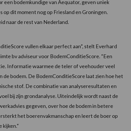
or een bodemkundige van Aequator, geven uniek
us op dit moment nog op Friesland en Groningen.
id naar de rest van Nederland.
ieScore vullen elkaar perfect aan”, stelt Everhard
uimte bv adviseur voor BodemConditieScore. “Een
ie. Informatie waarmee de teler of veehouder veel
 van de bodem. De BodemConditieScore laat zien hoe het
nische stof. De combinatie van analyseresultaten en
el bij zijn grondanalyse. Uiteindelijk wordt naast de
erkadvies gegeven, over hoe de bodem in betere
ersterkt het boerenvakmanschap en leert de boer op
 kijken.”