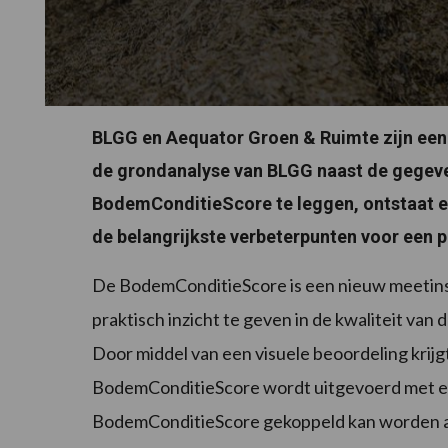
BLGG en Aequator Groen & Ruimte zijn ee
de grondanalyse van BLGG naast de gegeve
BodemConditieScore te leggen, ontstaat e
de belangrijkste verbeterpunten voor een p
De BodemConditieScore is een nieuw meetins
praktisch inzicht te geven in de kwaliteit va
Door middel van een visuele beoordeling krij
BodemConditieScore wordt uitgevoerd met ee
BodemConditieScore gekoppeld kan worden a