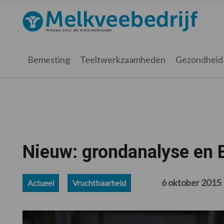
Spring
Door
Spring
Spring
naar
naar
naar
naar
Melkveebedrijf.nl
de
de
de
de
hoofdnavigatie
hoofd
eerste
voettekst
inhoud
sidebar
Bemesting
Teeltwerkzaamheden
Gezondheid
Nieuw: grondanalyse en 
6 oktober 2015
Actueel
Vruchtbaarheid