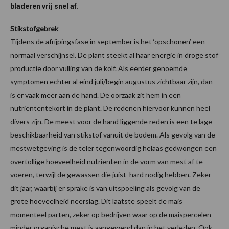
bladeren vrij snel af.
Stikstofgebrek
Tijdens de afrijpingsfase in september is het ‘opschonen’ een
normaal verschijnsel. De plant steekt al haar energie in droge stof
productie door vulling van de kolf. Als eerder genoemde
symptomen echter al eind juli/begin augustus zichtbaar zijn, dan
is er vaak meer aan de hand. De oorzaak zit hem in een
nutriëntentekort in de plant. De redenen hiervoor kunnen heel
divers zijn. De meest voor de hand liggende reden is een te lage
beschikbaarheid van stikstof vanuit de bodem. Als gevolg van de
mestwetgeving is de teler tegenwoordig helaas gedwongen een
overtollige hoeveelheid nutriënten in de vorm van mest af te
voeren, terwijl de gewassen die juist hard nodig hebben. Zeker
dit jaar, waarbij er sprake is van uitspoeling als gevolg van de
grote hoeveelheid neerslag. Dit laatste speelt de mais
momenteel parten, zeker op bedrijven waar op de maispercelen
minder organische mest is aangewend dan in het verleden. Ook