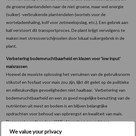
de groene plantendelen naar de niet groene, maar wel energie
(suiker) -verbruikende plantendelen (wortels voor de
wortelademhaling, kolf voor zetmeelopslag, etc.). Een gebrek aan
kali verstoort dit transportproces. De plant krijgt vervolgens te
maken met stressverschijnselen door lokaal suikergebrek in de
plant.
Verbetering bodemvruchtbaarheid en kiezen voor ‘low input’
maisrassen
Hoewel de mooiste oplossing het verruimen van de gebruiksnorm
stikstof en fosfaat voor mais zou zijn, lijkt dit gelet op de politieke
en milieukundige gevoeligheden niet haalbaar. Verbetering van
bodemvruchtbaarheid en een zo goed mogelijke benutting van de
nutriënten uit mest en bodem is en blijven belangrijke
opdrachten voor behoud van opbrengst en kwaliteit van mais.
Daarnaast wordt er door KWS al jarenlang gewerkt aan
zogenaamde ‘low input’ rassen. Maisrassen die met minder
We value your privacy