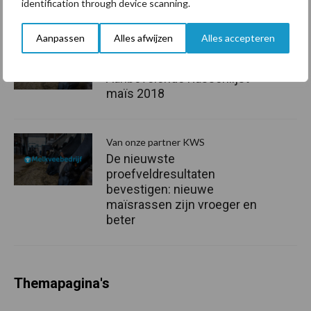
identification through device scanning.
Aanpassen
Alles afwijzen
Alles accepteren
Van onze partner KWS
6 nieuwe KWS-rassen op de
Aanbevelende Rassenlijst
maïs 2018
Van onze partner KWS
De nieuwste
proefveldresultaten
bevestigen: nieuwe
maïsrassen zijn vroeger en
beter
Themapagina's