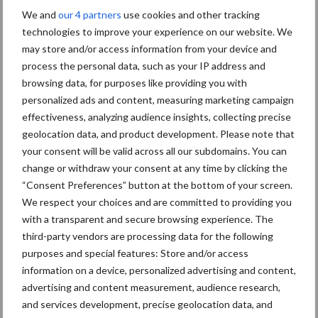
nutriënten (met name stikstof, maar ook fosfaat) per kilogram
We and
our 4 partners
use cookies and other tracking
droge stof productie toe kunnen. Alle nieuwe KWS-maisrassen
technologies to improve your experience on our website. We
die momenteel al in de markt verkocht worden, beschikken over
may store and/or access information from your device and
deze positieve eigenschap. Onder suboptimale omstandigheden
process the personal data, such as your IP address and
is proefondervindelijk komen vast te staan dat deze rassen
browsing data, for purposes like providing you with
betere resultaten laten zien.
personalized ads and content, measuring marketing campaign
effectiveness, analyzing audience insights, collecting precise
Voor dit seizoen biedt dit echter geen soelaas meer. Hopelijk
geolocation data, and product development. Please note that
gaan we nog een mooie nazomer tegemoet met voldoende
your consent will be valid across all our subdomains. You can
nalevering van nutriënten uit mineralisatie. Is dit niet het geval,
change or withdraw your consent at any time by clicking the
dan is van mais die nu gebrek verschijnselen vertoont, niet de
“Consent Preferences” button at the bottom of your screen.
hoogste opbrengst te verwachten.
We respect your choices and are committed to providing you
with a transparent and secure browsing experience. The
Aanbevolen voor jou!
P
third-party vendors are processing data for the following
purposes and special features: Store and/or access
S
information on a device, personalized advertising and content,
Van onze partner KWS
advertising and content measurement, audience research,
Succesvolle
voederbietendemo KWS
and services development, precise geolocation data, and