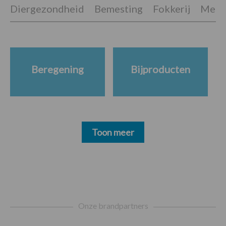
Diergezondheid
Bemesting
Fokkerij
Melkv
Beregening
Bijproducten
Toon meer
Footer
Onze brandpartners