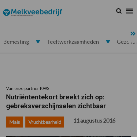
Spring
Door
Spring
Spring
naar
naar
naar
naar
Zoeken...
Zoek
Melkveebedrijf.nl
de
de
de
de
hoofdnavigatie
hoofd
eerste
voettekst
inhoud
sidebar
Bemesting
Teeltwerkzaamheden
Gezond
Van onze partner KWS
Nutriëntentekort breekt zich op:
gebreksverschijnselen zichtbaar
11 augustus 2016
Mais
Vruchtbaarheid