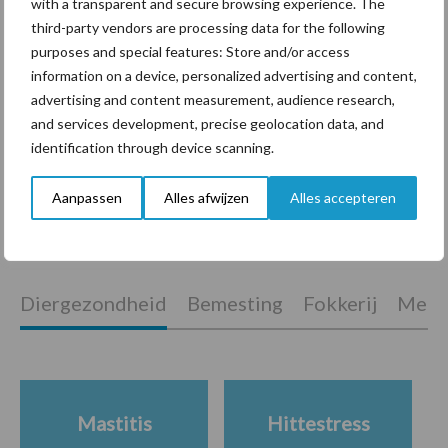
with a transparent and secure browsing experience. The
van binnen!
third-party vendors are processing data for the following
purposes and special features: Store and/or access
information on a device, personalized advertising and content,
Van onze partner Heemskerk
advertising and content measurement, audience research,
Hamletdochters imponeren
and services development, precise geolocation data, and
identification through device scanning.
Aanpassen
Alles afwijzen
Alles accepteren
Themapagina's
Diergezondheid
Bemesting
Fokkerij
Melkv
Mastitis
Hittestress