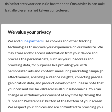
risicofactoren voor een vuile baarmoeder. Ons advies is dan ook:
laat alle dieren na het kalven controleren.
Fiona Christianen-Koen
is dierenarts en
We value your privacy
vruchtbaarheidsspecialist.
Heeft u een vraag voor Fiona, stel ze
We and
our 4 partners
use cookies and other tracking
gerust.
technologies to improve your experience on our website. We
may store and/or access information from your device and
Aanbevolen voor jou!
P
process the personal data, such as your IP address and
S
browsing data, for purposes like providing you with
Van onze partner Heemskerk
personalized ads and content, measuring marketing campaign
DS opname uit ruwvoer
effectiveness, analyzing audience insights, collecting precise
omhoog
geolocation data, and product development. Please note that
your consent will be valid across all our subdomains. You can
change or withdraw your consent at any time by clicking the
“Consent Preferences” button at the bottom of your screen.
Van onze partner Heemskerk
We respect your choices and are committed to providing you
Waardevolle informatie zit