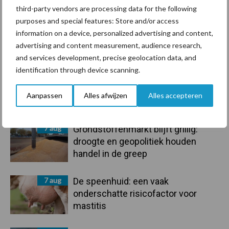
third-party vendors are processing data for the following
purposes and special features: Store and/or access
information on a device, personalized advertising and content,
advertising and content measurement, audience research,
Toon meer
and services development, precise geolocation data, and
identification through device scanning.
Primaire
Aanpassen
Alles afwijzen
Alles accepteren
Recent nieuws
Partner nieuws
Sidebar
7 aug
Grondstoffenmarkt blijft grillig:
droogte en geopolitiek houden
handel in de greep
7 aug
De speenhuid: een vaak
onderschatte risicofactor voor
mastitis