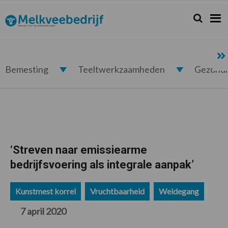
Spring
Door
Spring
Spring
naar
naar
naar
naar
Zoeken...
Zoek
Melkveebedrijf.nl
de
de
de
de
hoofdnavigatie
hoofd
eerste
voettekst
inhoud
sidebar
Bemesting
Teeltwerkzaamheden
Gezond
‘Streven naar emissiearme
bedrijfsvoering als integrale aanpak’
Kunstmest korrel
Vruchtbaarheid
Weidegang
7 april 2020