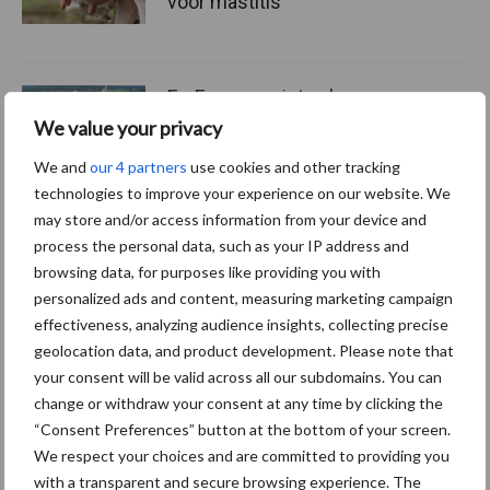
voor mastitis
ForFarmers ziet volume en
marktaandeel groeien in
We value your privacy
krimpende Nederlandse
We and
our 4 partners
use cookies and other tracking
markt
technologies to improve your experience on our website. We
may store and/or access information from your device and
process the personal data, such as your IP address and
Themapagina's
browsing data, for purposes like providing you with
personalized ads and content, measuring marketing campaign
effectiveness, analyzing audience insights, collecting precise
Diergezondheid
Bemesting
Fokkerij
Melkv
geolocation data, and product development. Please note that
your consent will be valid across all our subdomains. You can
change or withdraw your consent at any time by clicking the
“Consent Preferences” button at the bottom of your screen.
We respect your choices and are committed to providing you
Compost
Dierlijke mest
with a transparent and secure browsing experience. The