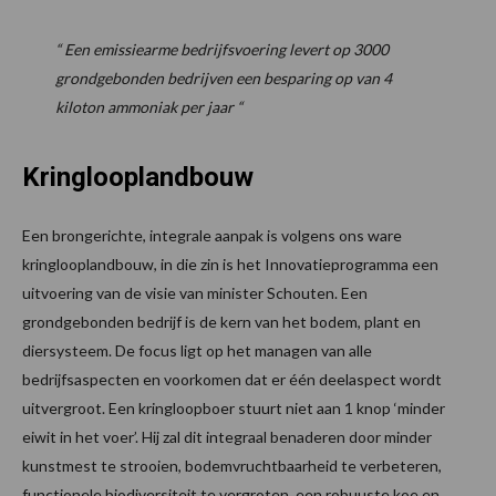
“ Een emissiearme bedrijfsvoering levert op 3000
grondgebonden bedrijven een besparing op van 4
kiloton ammoniak per jaar “
Kringlooplandbouw
Een brongerichte, integrale aanpak is volgens ons ware
kringlooplandbouw, in die zin is het Innovatieprogramma een
uitvoering van de visie van minister Schouten. Een
grondgebonden bedrijf is de kern van het bodem, plant en
diersysteem. De focus ligt op het managen van alle
bedrijfsaspecten en voorkomen dat er één deelaspect wordt
uitvergroot. Een kringloopboer stuurt niet aan 1 knop ‘minder
eiwit in het voer’. Hij zal dit integraal benaderen door minder
kunstmest te strooien, bodemvruchtbaarheid te verbeteren,
functionele biodiversiteit te vergroten, een robuuste koe en