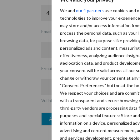
We and
our 4 partners
use cookies and o
technologies to improve your experienc
may store and/or access information fro
Email
process the personal data, such as your 
browsing data, for purposes like providin
personalized ads and content, measurin
effectiveness, analyzing audience insight
geolocation data, and product developme
E-mailadres
*
your consent will be valid across all our
change or withdraw your consent at any t
“Consent Preferences” button at the bo
We respect your choices and are committ
with a transparent and secure browsing 
Vul hier uw e-mailadres in
third-party vendors are processing data f
purposes and special features: Store and
information on a device, personalized adv
advertising and content measurement, a
and services development, precise geolo