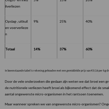
ilverliezen
Opslag-, uitkuil
9%
25%
40%
en voerverlieze
n
Totaal
14%
37%
60%
In bovenstaande tabel is rekening gehouden met een gemiddelde prijs van € 0,16 per kg dr
Door de vele onderzoeken die gedaan zijn weten we dat broei een gr
de nutritionele verliezen heeft broei als bijkomend effect dat de sma
aantal ongewenste micro-organismen in het rantsoen toenemen.
Maar wanneer spreken we van ongewenste micro-organismen? Ongew