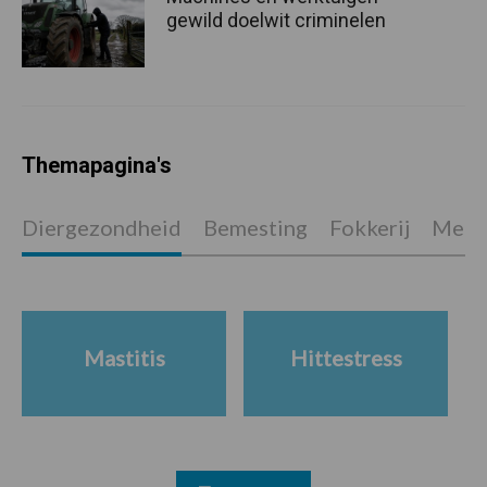
gewild doelwit criminelen
Themapagina's
Diergezondheid
Bemesting
Fokkerij
Melkv
Mastitis
Hittestress