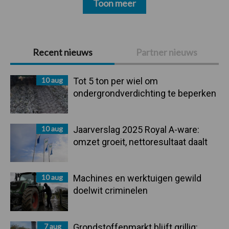
Toon meer
Primaire
Recent nieuws
Partner nieuws
Sidebar
10 aug
Tot 5 ton per wiel om
ondergrondverdichting te beperken
10 aug
Jaarverslag 2025 Royal A-ware:
omzet groeit, nettoresultaat daalt
10 aug
Machines en werktuigen gewild
doelwit criminelen
7 aug
Grondstoffenmarkt blijft grillig: