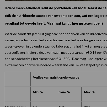
Iedere melkveehouder kent de problemen van broei. Naast de ne
óók de nutritionele waarde van uw rantsoen aan, wat een lagere 
resultaat tot gevolg heeft. Maar wat kunt u hier nu tegen doen?
Waar de aandacht jaren uitging naar het beperken van de (broei)verl
verlies) is de focus aan het verschuiven naar het waarborgen van de 
weergegeven in de onderstaande tabel gaat na het inkuilen nog ste
voerverliezen. Indien u deze verliezen moet vervangen (€ 0,16 per KV
een schadebedrag betekenen van € 31.500,-. Daar mag u de lagere win
extra kosten door verminderde weerstand van uw veestapel zijn in 
Verlies van nutritionele waarde
Min. %
Gem. %
Max. %
Oogst- en inku
5%
13%
20%