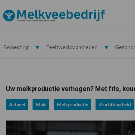
Spring
Door
Spring
Spring
naar
naar
naar
naar
Melkveebedrijf.nl
de
de
de
de
hoofdnavigatie
hoofd
eerste
voettekst
inhoud
sidebar
Bemesting
Teeltwerkzaamheden
Gezond
Uw melkproductie verhogen? Met fris, koud
Actueel
Mais
Melkproductie
Vruchtbaarheid