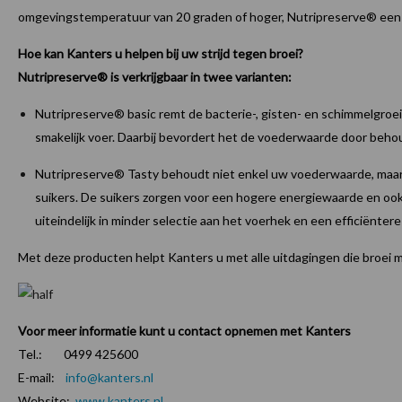
omgevingstemperatuur van 20 graden of hoger, Nutripreserve® een
Hoe kan Kanters u helpen bij uw strijd tegen broei?
Nutripreserve® is verkrijgbaar in twee varianten:
Nutripreserve® basic remt de bacterie-, gisten- en schimmelgroei i
smakelijk voer. Daarbij bevordert het de voederwaarde door beho
Nutripreserve® Tasty behoudt niet enkel uw voederwaarde, maar
suikers. De suikers zorgen voor een hogere energiewaarde en ook v
uiteindelijk in minder selectie aan het voerhek en een efficiëntere
Met deze producten helpt Kanters u met alle uitdagingen die broei m
Voor meer informatie kunt u contact opnemen met Kanters
Tel.: 0499 425600
E-mail:
info@kanters.nl
Website:
www.kanters.nl