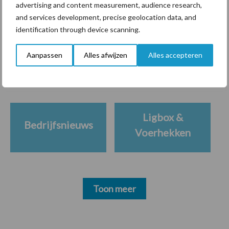
advertising and content measurement, audience research,
and services development, precise geolocation data, and
identification through device scanning.
Themapagina's
Aanpassen
Alles afwijzen
Alles accepteren
Diergezondheid
Bemesting
Fokkerij
Melkv
Ligbox &
Bedrijfsnieuws
Voerhekken
Toon meer