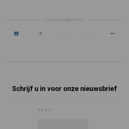
Footer
Onze brandpartners
Schrijf u in voor onze nieuwsbrief
0 + 1 =
*