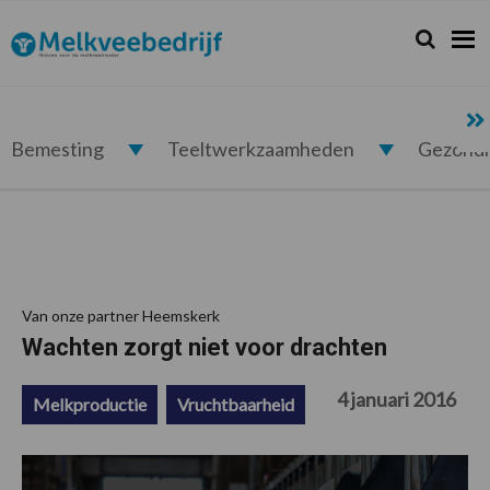
Spring
Door
Spring
Spring
naar
naar
naar
naar
Zoeken...
Zoek
Melkveebedrijf.nl
de
de
de
de
hoofdnavigatie
hoofd
eerste
voettekst
inhoud
sidebar
Bemesting
Teeltwerkzaamheden
Gezond
Van onze partner Heemskerk
Wachten zorgt niet voor drachten
4 januari 2016
Melkproductie
Vruchtbaarheid