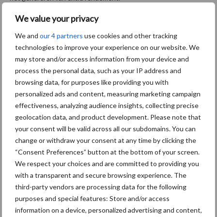
Aanbevolen voor jou!
We value your privacy
P
We and
our 4 partners
use cookies and other tracking
S
technologies to improve your experience on our website. We
Van onze partner Heemskerk
DS opname uit ruwvoer
may store and/or access information from your device and
omhoog
process the personal data, such as your IP address and
browsing data, for purposes like providing you with
personalized ads and content, measuring marketing campaign
effectiveness, analyzing audience insights, collecting precise
Van onze partner Heemskerk
geolocation data, and product development. Please note that
Waardevolle informatie zit
your consent will be valid across all our subdomains. You can
van binnen!
change or withdraw your consent at any time by clicking the
“Consent Preferences” button at the bottom of your screen.
We respect your choices and are committed to providing you
with a transparent and secure browsing experience. The
Van onze partner Heemskerk
Hamletdochters imponeren
third-party vendors are processing data for the following
purposes and special features: Store and/or access
information on a device, personalized advertising and content,