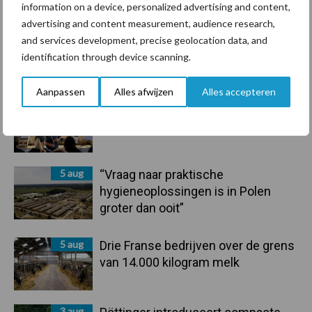
Toon meer
information on a device, personalized advertising and content,
advertising and content measurement, audience research,
and services development, precise geolocation data, and
identification through device scanning.
Primaire
Recent nieuws
Partner nieuws
Sidebar
Aanpassen
Alles afwijzen
Alles accepteren
6 aug
Tien praktische tips voor een
langere levensduur
5 aug
“Vraag naar praktische
hygieneoplossingen is in Polen
groter dan ooit”
5 aug
Drie Franse bedrijven over de grens
van 14.000 kilogram melk
3 aug