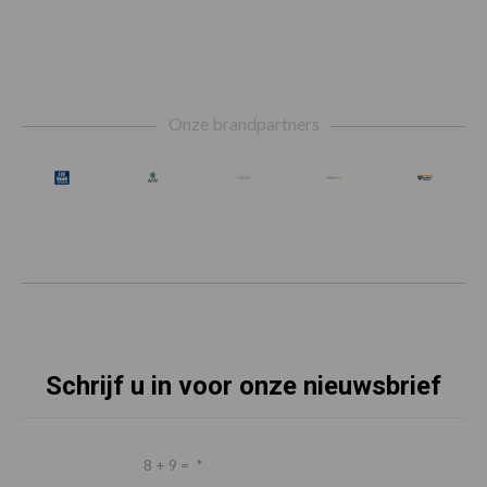
Footer
Onze brandpartners
Schrijf u in voor onze nieuwsbrief
8 + 9 =
*