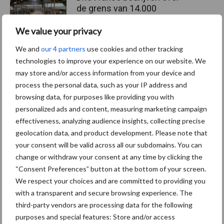
de grens van 14.000
kilogram melk
We value your privacy
We and
our 4 partners
use cookies and other tracking
technologies to improve your experience on our website. We
may store and/or access information from your device and
Themapagina's
process the personal data, such as your IP address and
browsing data, for purposes like providing you with
Diergezondheid
Bemesting
Fokkerij
Melkv
personalized ads and content, measuring marketing campaign
effectiveness, analyzing audience insights, collecting precise
geolocation data, and product development. Please note that
your consent will be valid across all our subdomains. You can
change or withdraw your consent at any time by clicking the
Mastitis
Hittestress
“Consent Preferences” button at the bottom of your screen.
We respect your choices and are committed to providing you
with a transparent and secure browsing experience. The
third-party vendors are processing data for the following
purposes and special features: Store and/or access