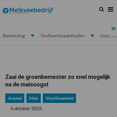
Spring
Door
Spring
Spring
naar
naar
naar
naar
Zoeken...
Zoek
Melkveebedrijf.nl
de
de
de
de
hoofdnavigatie
hoofd
eerste
voettekst
inhoud
sidebar
Bemesting
Teeltwerkzaamheden
Gezond
Zaai de groenbemester zo snel mogelijk
na de maisoogst
Actueel
Mais
Vruchtbaarheid
6 oktober 2015