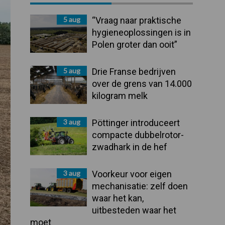
Sidebar
5 aug
“Vraag naar praktische
hygieneoplossingen is in
Polen groter dan ooit”
5 aug
Drie Franse bedrijven
over de grens van 14.000
kilogram melk
3 aug
Pöttinger introduceert
compacte dubbelrotor-
zwadhark in de hef
3 aug
Voorkeur voor eigen
mechanisatie: zelf doen
waar het kan,
uitbesteden waar het
moet