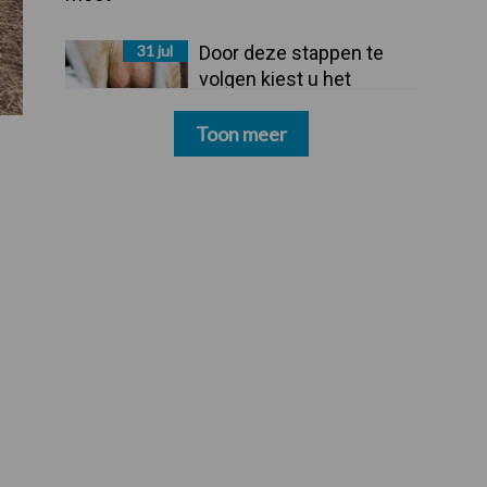
31 jul
Door deze stappen te
volgen kiest u het
dipmiddel dat bij uw
bedrijf past
Toon meer