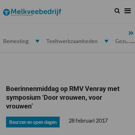
Spring
Door
Spring
Spring
naar
naar
naar
naar
Zoeken...
Zoek
Melkveebedrijf.nl
de
de
de
de
hoofdnavigatie
hoofd
eerste
voettekst
inhoud
sidebar
Bemesting
Teeltwerkzaamheden
Gezond
Boerinnenmiddag op RMV Venray met
symposium ‘Door vrouwen, voor
vrouwen’
28 februari 2017
Beurzen en open dagen