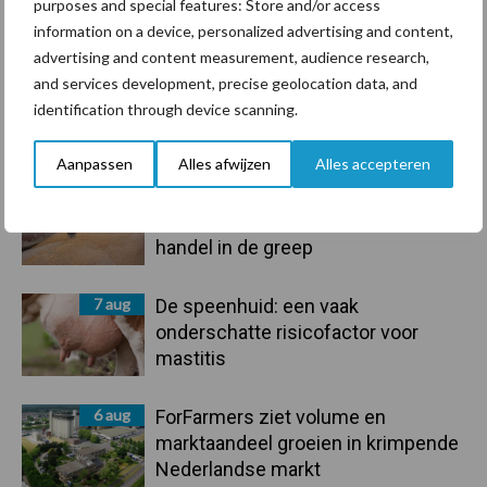
purposes and special features: Store and/or access
Toon meer
information on a device, personalized advertising and content,
advertising and content measurement, audience research,
and services development, precise geolocation data, and
identification through device scanning.
Primaire
Recent nieuws
Partner nieuws
Sidebar
Aanpassen
Alles afwijzen
Alles accepteren
7 aug
Grondstoffenmarkt blijft grillig:
droogte en geopolitiek houden
handel in de greep
7 aug
De speenhuid: een vaak
onderschatte risicofactor voor
mastitis
6 aug
ForFarmers ziet volume en
marktaandeel groeien in krimpende
Nederlandse markt