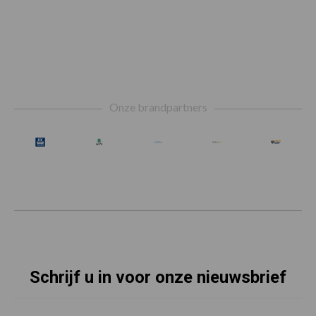
Footer
Onze brandpartners
Schrijf u in voor onze nieuwsbrief