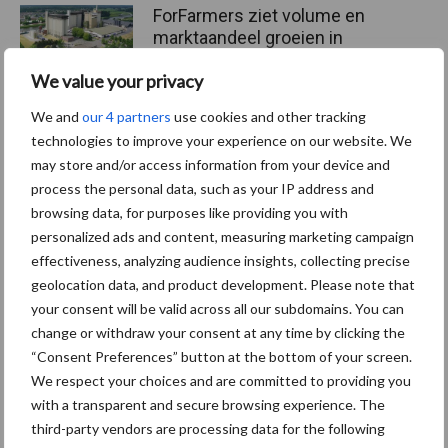
ForFarmers ziet volume en
marktaandeel groeien in
krimpende Nederlandse
We value your privacy
markt
We and
our 4 partners
use cookies and other tracking
technologies to improve your experience on our website. We
may store and/or access information from your device and
Themapagina's
process the personal data, such as your IP address and
browsing data, for purposes like providing you with
Diergezondheid
Bemesting
Fokkerij
Melkv
personalized ads and content, measuring marketing campaign
effectiveness, analyzing audience insights, collecting precise
geolocation data, and product development. Please note that
your consent will be valid across all our subdomains. You can
change or withdraw your consent at any time by clicking the
Mastitis
Hittestress
“Consent Preferences” button at the bottom of your screen.
We respect your choices and are committed to providing you
with a transparent and secure browsing experience. The
third-party vendors are processing data for the following