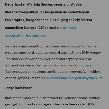
Nederland en Marlida Giesen, veearts bij AdVee
dierenartsenpraktijk. Zij bespreken de onderwerpen
kalveropfok, koegezondheid, reiniging en Lely Meteor.
djanssen-
Aanmelden kan voor 28 februari via
peeters@ven.lelycenter.com
.
Het mini-symposium ‘Door vrouwen, voor vrouwen’ is niet het
enige symposium dat georganiseerd wordt tijdens RMV Venray.
ForFarmers, Denkavit en Lely Nederland organiseren in de
ochtend van 7 maart een symposium voor geitenhouders:
‘Boeren is voeren: toekomstgericht geiten voeren’. Aanmelden
voor dit symposium kan via
www.forfarmers.nl/geitensymposium
.
Jonge Boer Proof
RMV vindt plaats op 7, 8 en 9 maart in Evenementenhal Venray,
gevolgd door Landbouwdagen Intensieve Veehouderij (LIV)