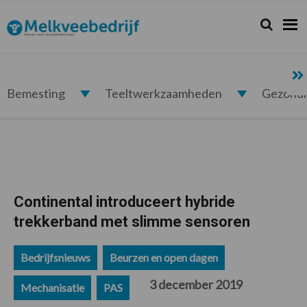
Spring
Door
Spring
Spring
naar
naar
naar
naar
Zoeken...
Zoek
Melkveebedrijf.nl
de
de
de
de
hoofdnavigatie
hoofd
eerste
voettekst
inhoud
sidebar
Bemesting
Teeltwerkzaamheden
Gezond
Continental introduceert hybride
trekkerband met slimme sensoren
Bedrijfsnieuws
Beurzen en open dagen
3 december 2019
Mechanisatie
PAS