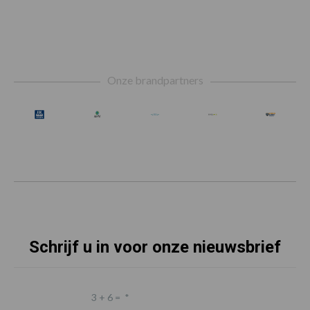
Footer
Onze brandpartners
Schrijf u in voor onze nieuwsbrief
3 + 6 =
*