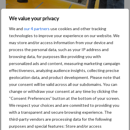
We value your privacy
Tekst en foto’s: Martin de Vries
Aanbevolen voor jou!
We and
our 4 partners
use cookies and other tracking
technologies to improve your experience on our website. We
may store and/or access information from your device and
Grondstoffenmarkt blijft
process the personal data, such as your IP address and
grillig: droogte en
browsing data, for purposes like providing you with
geopolitiek houden handel
personalized ads and content, measuring marketing campaign
in de greep
effectiveness, analyzing audience insights, collecting precise
geolocation data, and product development. Please note that
your consent will be valid across all our subdomains. You can
De speenhuid: een vaak
change or withdraw your consent at any time by clicking the
onderschatte risicofactor
“Consent Preferences” button at the bottom of your screen.
voor mastitis
We respect your choices and are committed to providing you
with a transparent and secure browsing experience. The
third-party vendors are processing data for the following
ForFarmers ziet volume en
purposes and special features: Store and/or access