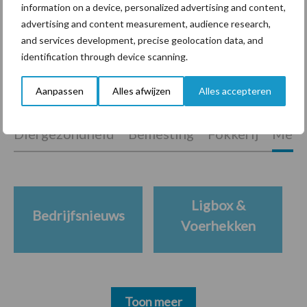
marktaandeel groeien in
information on a device, personalized advertising and content,
krimpende Nederlandse
advertising and content measurement, audience research,
markt
and services development, precise geolocation data, and
identification through device scanning.
Aanpassen
Alles afwijzen
Alles accepteren
Themapagina's
Diergezondheid
Bemesting
Fokkerij
Melkv
Ligbox &
Bedrijfsnieuws
Voerhekken
Toon meer