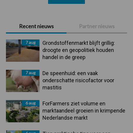
Primaire
Recent nieuws
Partner nieuws
Sidebar
7 aug
Grondstoffenmarkt blijft grillig:
droogte en geopolitiek houden
handel in de greep
7 aug
De speenhuid: een vaak
onderschatte risicofactor voor
mastitis
6 aug
ForFarmers ziet volume en
marktaandeel groeien in krimpende
Nederlandse markt