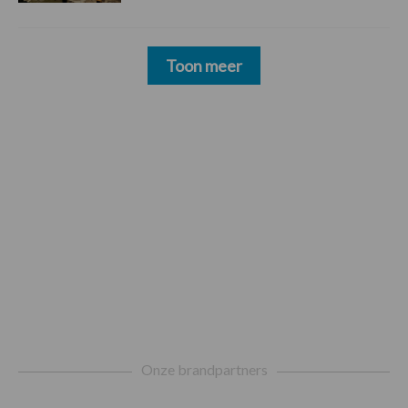
Toon meer
Footer
Onze brandpartners