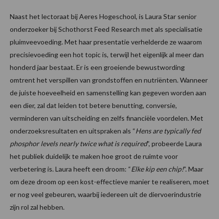
Naast het lectoraat bij Aeres Hogeschool, is Laura Star senior
onderzoeker bij Schothorst Feed Research met als specialisatie
pluimveevoeding. Met haar presentatie verhelderde ze waarom
precisievoeding een hot topic is, terwijl het eigenlijk al meer dan
honderd jaar bestaat. Er is een groeiende bewustwording
omtrent het verspillen van grondstoffen en nutriënten. Wanneer
de juiste hoeveelheid en samenstelling kan gegeven worden aan
een dier, zal dat leiden tot betere benutting, conversie,
verminderen van uitscheiding en zelfs financiële voordelen. Met
onderzoeksresultaten en uitspraken als “
Hens are typically fed
phosphor levels nearly twice what is required
”, probeerde Laura
het publiek duidelijk te maken hoe groot de ruimte voor
verbetering is. Laura heeft een droom: “
Elke kip een chip!
”. Maar
om deze droom op een kost-effectieve manier te realiseren, moet
er nog veel gebeuren, waarbij iedereen uit de diervoerindustrie
zijn rol zal hebben.