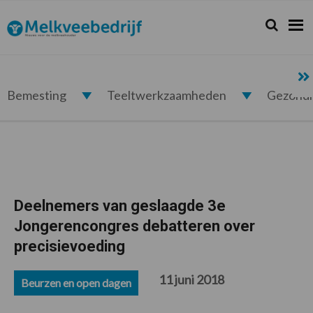
Spring
Door
Spring
Spring
naar
naar
naar
naar
Zoeken...
Zoek
Melkveebedrijf.nl
de
de
de
de
hoofdnavigatie
hoofd
eerste
voettekst
inhoud
sidebar
Bemesting
Teeltwerkzaamheden
Gezond
Deelnemers van geslaagde 3e
Jongerencongres debatteren over
precisievoeding
11 juni 2018
Beurzen en open dagen