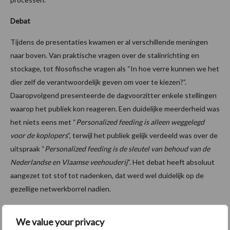
Debat
Tijdens de presentaties kwamen er al verschillende meningen
naar boven. Van praktische vragen over de stalinrichting en
stockage, tot filosofische vragen als “In hoe verre kunnen we het
dier zelf de verantwoordelijk geven om voer te kiezen?”.
Daaropvolgend presenteerde de dagvoorzitter enkele stellingen
waarop het publiek kon reageren. Een duidelijke meerderheid was
het niets eens met “
Personalized feeding is alleen weggelegd
voor de koplopers
”, terwijl het publiek gelijk verdeeld was over de
uitspraak “
Personalized feeding is de sleutel van behoud van de
Nederlandse en Vlaamse veehouderij
”. Het debat heeft absoluut
aangezet tot stof tot nadenken, dat werd wel duidelijk op de
gezellige netwerkborrel nadien.
Bron:
Nevedi
We value your privacy