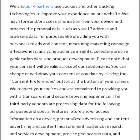
Aanbevolen voor jou!
We and
our 4 partners
use cookies and other tracking
technologies to improve your experience on our website. We
Grondstoffenmarkt blijft
may store and/or access information from your device and
grillig: droogte en
process the personal data, such as your IP address and
geopolitiek houden handel
browsing data, for purposes like providing you with
in de greep
personalized ads and content, measuring marketing campaign
effectiveness, analyzing audience insights, collecting precise
geolocation data, and product development. Please note that
De speenhuid: een vaak
your consent will be valid across all our subdomains. You can
onderschatte risicofactor
change or withdraw your consent at any time by clicking the
voor mastitis
“Consent Preferences” button at the bottom of your screen.
We respect your choices and are committed to providing you
with a transparent and secure browsing experience. The
ForFarmers ziet volume en
third-party vendors are processing data for the following
marktaandeel groeien in
purposes and special features: Store and/or access
krimpende Nederlandse
information on a device, personalized advertising and content,
markt
advertising and content measurement, audience research,
and services development, precise geolocation data, and