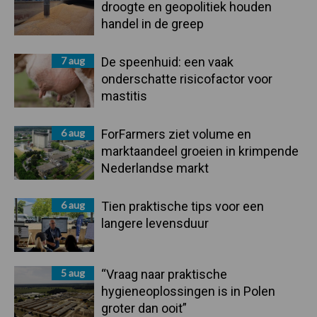
droogte en geopolitiek houden
handel in de greep
7 aug
De speenhuid: een vaak
onderschatte risicofactor voor
mastitis
6 aug
ForFarmers ziet volume en
marktaandeel groeien in krimpende
Nederlandse markt
6 aug
Tien praktische tips voor een
langere levensduur
5 aug
“Vraag naar praktische
hygieneoplossingen is in Polen
groter dan ooit”