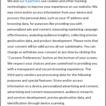
We and
our 4 partners
use cookies and other tracking
marktaandeel groeien in
technologies to improve your experience on our website. We
krimpende Nederlandse
may store and/or access information from your device and
markt
process the personal data, such as your IP address and
browsing data, for purposes like providing you with
Tien praktische tips voor
personalized ads and content, measuring marketing campaign
een langere levensduur
effectiveness, analyzing audience insights, collecting precise
geolocation data, and product development. Please note that
your consent will be valid across all our subdomains. You can
change or withdraw your consent at any time by clicking the
“Consent Preferences” button at the bottom of your screen.
“Vraag naar praktische
We respect your choices and are committed to providing you
hygieneoplossingen is in
with a transparent and secure browsing experience. The
Polen groter dan ooit”
third-party vendors are processing data for the following
purposes and special features: Store and/or access
information on a device, personalized advertising and content,
advertising and content measurement, audience research,
Themapagina's
and services development, precise geolocation data, and
identification through device scanning.