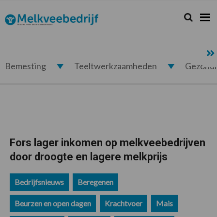
Spring
Door
Spring
Spring
naar
naar
naar
naar
Zoeken...
Zoek
Melkveebedrijf.nl
de
de
de
de
hoofdnavigatie
hoofd
eerste
voettekst
inhoud
sidebar
Bemesting
Teeltwerkzaamheden
Gezond
Fors lager inkomen op melkveebedrijven
door droogte en lagere melkprijs
Bedrijfsnieuws
Beregenen
Beurzen en open dagen
Krachtvoer
Mais