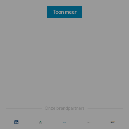
Toon meer
Footer
Onze brandpartners