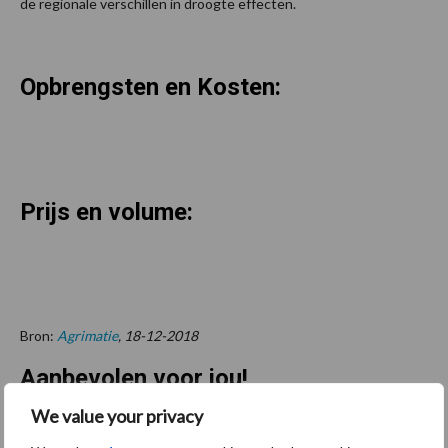
de regionale verschillen in droogte effecten.
Opbrengsten en Kosten:
Prijs en volume:
Bron:
Agrimatie
, 18-12-2018
Aanbevolen voor jou!
We value your privacy
ForFarmers ziet volume en