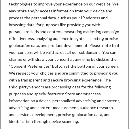
Van onze partner KWS
technologies to improve your experience on our website. We
6 nieuwe KWS-rassen op de
may store and/or access information from your device and
Aanbevelende Rassenlijst
process the personal data, such as your IP address and
maïs 2018
browsing data, for purposes like providing you with
personalized ads and content, measuring marketing campaign
effectiveness, analyzing audience insights, collecting precise
Van onze partner KWS
geolocation data, and product development. Please note that
De nieuwste
your consent will be valid across all our subdomains. You can
proefveldresultaten
change or withdraw your consent at any time by clicking the
bevestigen: nieuwe
“Consent Preferences” button at the bottom of your screen.
maïsrassen zijn vroeger en
beter
We respect your choices and are committed to providing you
with a transparent and secure browsing experience. The
third-party vendors are processing data for the following
purposes and special features: Store and/or access
Themapagina's
information on a device, personalized advertising and content,
advertising and content measurement, audience research,
and services development, precise geolocation data, and
Diergezondheid
Bemesting
Fokkerij
Melkv
identification through device scanning.