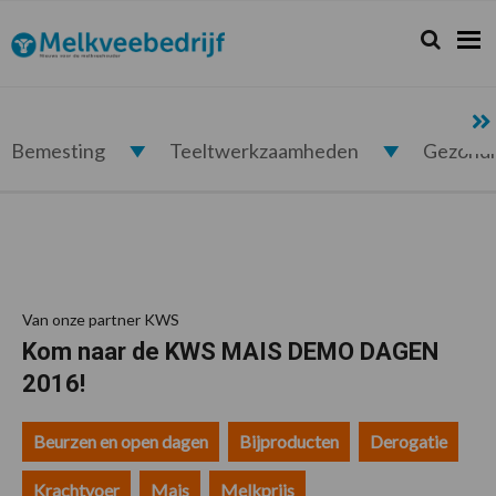
Spring
Door
Spring
Spring
naar
naar
naar
naar
Zoeken...
Zoek
Melkveebedrijf.nl
de
de
de
de
hoofdnavigatie
hoofd
eerste
voettekst
inhoud
sidebar
Bemesting
Teeltwerkzaamheden
Gezond
Van onze partner KWS
Kom naar de KWS MAIS DEMO DAGEN
2016!
Beurzen en open dagen
Bijproducten
Derogatie
Krachtvoer
Mais
Melkprijs