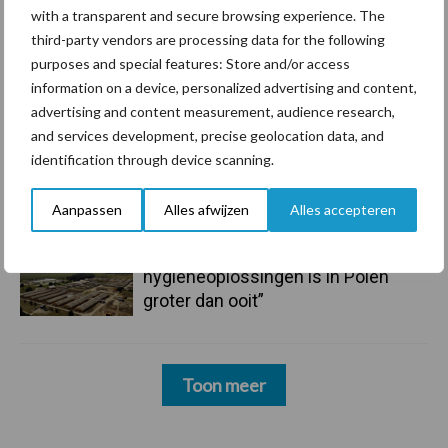
mastitis
with a transparent and secure browsing experience. The
third-party vendors are processing data for the following
6 aug
ForFarmers ziet volume en
purposes and special features: Store and/or access
marktaandeel groeien in krimpende
information on a device, personalized advertising and content,
Nederlandse markt
advertising and content measurement, audience research,
and services development, precise geolocation data, and
6 aug
Tien praktische tips voor een
identification through device scanning.
langere levensduur
Aanpassen
Alles afwijzen
Alles accepteren
5 aug
“Vraag naar praktische
hygieneoplossingen is in Polen
groter dan ooit”
Toon meer