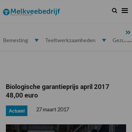
Spring
Door
Spring
Spring
naar
naar
naar
naar
Zoeken...
Zoek
Melkveebedrijf.nl
de
de
de
de
hoofdnavigatie
hoofd
eerste
voettekst
inhoud
sidebar
Bemesting
Teeltwerkzaamheden
Gezond
Biologische garantieprijs april 2017
48,00 euro
27 maart 2017
Actueel