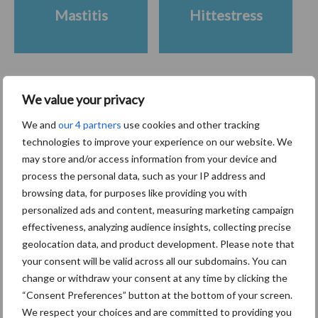
Mastitis
Hittestress
We value your privacy
Toon meer
We and
our 4 partners
use cookies and other tracking
technologies to improve your experience on our website. We
may store and/or access information from your device and
Primaire
Recent nieuws
Partner nieuws
process the personal data, such as your IP address and
Sidebar
browsing data, for purposes like providing you with
personalized ads and content, measuring marketing campaign
7 aug
Grondstoffenmarkt blijft grillig:
effectiveness, analyzing audience insights, collecting precise
droogte en geopolitiek houden
geolocation data, and product development. Please note that
handel in de greep
your consent will be valid across all our subdomains. You can
change or withdraw your consent at any time by clicking the
7 aug
De speenhuid: een vaak
“Consent Preferences” button at the bottom of your screen.
onderschatte risicofactor voor
We respect your choices and are committed to providing you