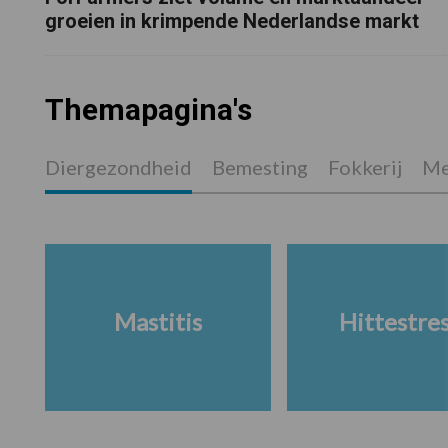
groeien in krimpende Nederlandse markt
Themapagina's
Diergezondheid
Bemesting
Fokkerij
Me
Mastitis
Hittestre