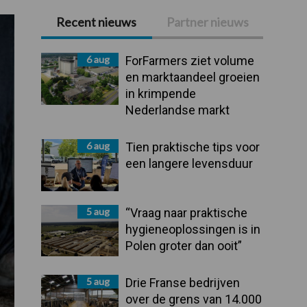
Recent nieuws
Partner nieuws
Primaire
Sidebar
6 aug
ForFarmers ziet volume
en marktaandeel groeien
in krimpende
Nederlandse markt
6 aug
Tien praktische tips voor
een langere levensduur
5 aug
“Vraag naar praktische
hygieneoplossingen is in
Polen groter dan ooit”
5 aug
Drie Franse bedrijven
over de grens van 14.000