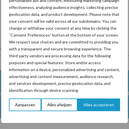
personalized ads and content, measuring marketing campaign
levensduur
effectiveness, analyzing audience insights, collecting precise
geolocation data, and product development. Please note that
your consent will be valid across all our subdomains. You can
change or withdraw your consent at any time by clicking the
“Consent Preferences” button at the bottom of your screen.
We respect your choices and are committed to providing you
lkveebedrijf
Veevoer
Wet en regelgeving
with a transparent and secure browsing experience. The
third-party vendors are processing data for the following
purposes and special features: Store and/or access
information on a device, personalized advertising and content,
advertising and content measurement, audience research,
and services development, precise geolocation data, and
identification through device scanning.
ss
Ketose
Klauwgez
Aanpassen
Alles afwijzen
Alles accepteren