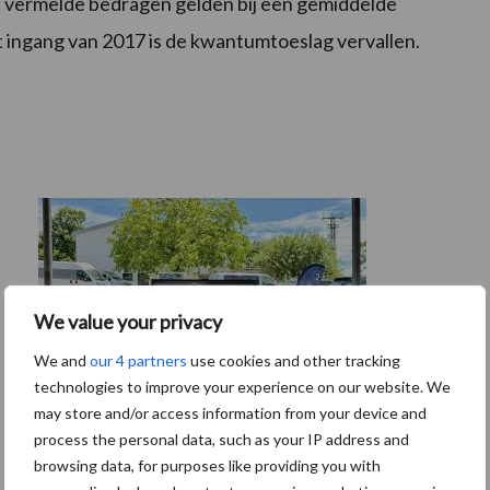
De vermelde bedragen gelden bij een gemiddelde
t ingang van 2017 is de kwantumtoeslag vervallen.
We value your privacy
We and
our 4 partners
use cookies and other tracking
technologies to improve your experience on our website. We
may store and/or access information from your device and
process the personal data, such as your IP address and
browsing data, for purposes like providing you with
Tien praktische tips voor een langere