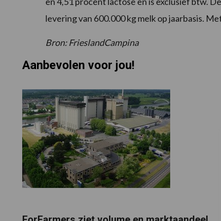
en 4,51 procent lactose en is exclusief btw. 
levering van 600.000 kg melk op jaarbasis. Me
Bron: FrieslandCampina
Aanbevolen voor jou!
ForFarmers ziet volume en marktaandeel