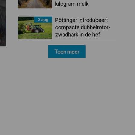
kilogram melk
3 aug
Pöttinger introduceert
compacte dubbelrotor-
zwadhark in de hef
Toon meer