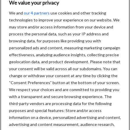
We value your privacy
We and
our 4 partners
use cookies and other tracking
technologies to improve your experience on our website. We
may store and/or access information from your device and
Diergezondheid
Bemesting
Fokkerij
Melkv
process the personal data, such as your IP address and
browsing data, for purposes like providing you with
personalized ads and content, measuring marketing campaign
effectiveness, analyzing audience insights, collecting precise
geolocation data, and product development. Please note that
Mastitis
Hittestress
your consent will be valid across all our subdomains. You can
change or withdraw your consent at any time by clicking the
“Consent Preferences” button at the bottom of your screen.
We respect your choices and are committed to providing you
with a transparent and secure browsing experience. The
Toon meer
third-party vendors are processing data for the following
purposes and special features: Store and/or access
information on a device, personalized advertising and content,
Primaire
advertising and content measurement, audience research,
Recent nieuws
Partner nieuws