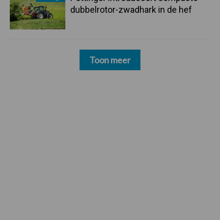
dubbelrotor-zwadhark in de hef
Toon meer
Footer