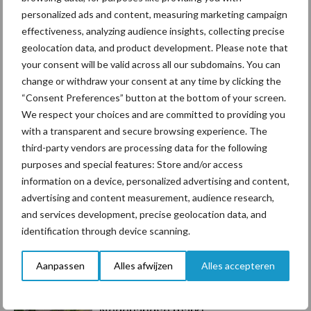
personalized ads and content, measuring marketing campaign
Toon meer
effectiveness, analyzing audience insights, collecting precise
geolocation data, and product development. Please note that
your consent will be valid across all our subdomains. You can
change or withdraw your consent at any time by clicking the
Primaire
Recent nieuws
Partner nieuws
“Consent Preferences” button at the bottom of your screen.
Sidebar
We respect your choices and are committed to providing you
with a transparent and secure browsing experience. The
7 aug
Grondstoffenmarkt blijft grillig:
third-party vendors are processing data for the following
droogte en geopolitiek houden
purposes and special features: Store and/or access
handel in de greep
information on a device, personalized advertising and content,
advertising and content measurement, audience research,
7 aug
De speenhuid: een vaak
and services development, precise geolocation data, and
onderschatte risicofactor voor
identification through device scanning.
mastitis
Aanpassen
Alles afwijzen
Alles accepteren
6 aug
ForFarmers ziet volume en
marktaandeel groeien in krimpende
Nederlandse markt