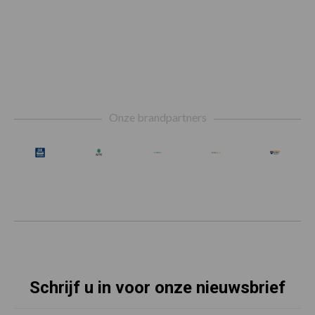
Footer
Onze brandpartners
Schrijf u in voor onze nieuwsbrief