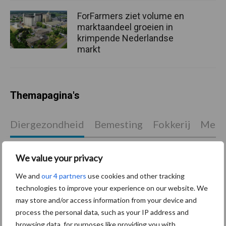
ForFarmers ziet volume en
marktaandeel groeien in
krimpende Nederlandse
markt
Themapagina's
Diergezondheid
Bemesting
Fokkerij
Melkv
We value your privacy
We and
our 4 partners
use cookies and other tracking
Mastitis
Hittestress
technologies to improve your experience on our website. We
may store and/or access information from your device and
process the personal data, such as your IP address and
browsing data, for purposes like providing you with