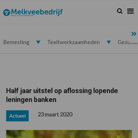
Spring
Door
Spring
Spring
naar
naar
naar
naar
Zoeken...
Zoek
Melkveebedrijf.nl
de
de
de
de
hoofdnavigatie
hoofd
eerste
voettekst
inhoud
sidebar
Bemesting
Teeltwerkzaamheden
Gezond
Half jaar uitstel op aflossing lopende
leningen banken
23 maart 2020
Actueel