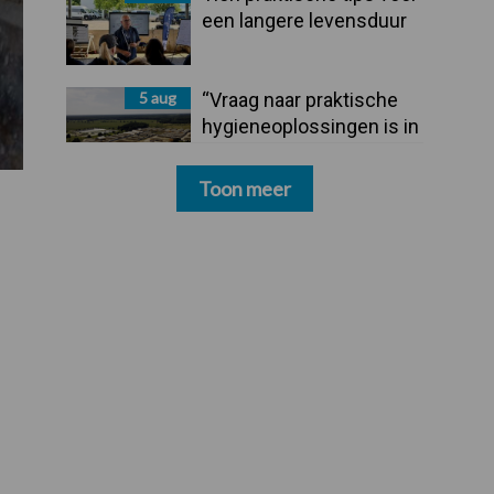
een langere levensduur
5 aug
“Vraag naar praktische
hygieneoplossingen is in
Polen groter dan ooit”
Toon meer