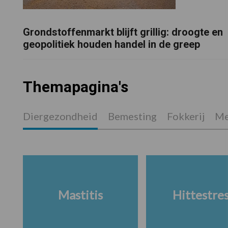
Grondstoffenmarkt blijft grillig: droogte en
geopolitiek houden handel in de greep
Themapagina's
Diergezondheid
Bemesting
Fokkerij
Me
Mastitis
Hittestre