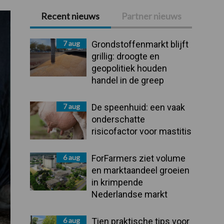
Recent nieuws
Partner nieuws
Primaire
Sidebar
7 aug
Grondstoffenmarkt blijft
grillig: droogte en
geopolitiek houden
handel in de greep
7 aug
De speenhuid: een vaak
onderschatte
risicofactor voor mastitis
6 aug
ForFarmers ziet volume
en marktaandeel groeien
in krimpende
Nederlandse markt
6 aug
Tien praktische tips voor