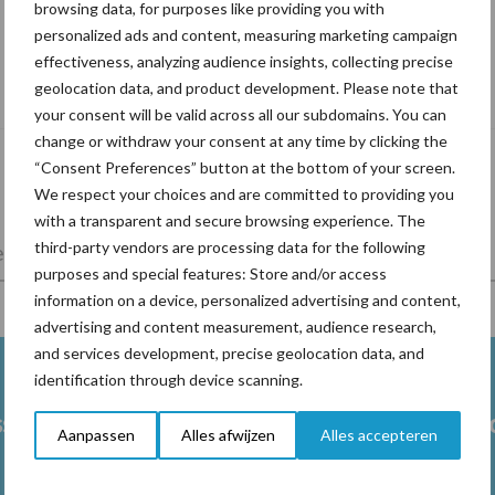
browsing data, for purposes like providing you with
personalized ads and content, measuring marketing campaign
effectiveness, analyzing audience insights, collecting precise
De speenhuid: een vaak onderschatte
geolocation data, and product development. Please note that
risicofactor voor mastitis
your consent will be valid across all our subdomains. You can
change or withdraw your consent at any time by clicking the
“Consent Preferences” button at the bottom of your screen.
We respect your choices and are committed to providing you
with a transparent and secure browsing experience. The
third-party vendors are processing data for the following
lkveebedrijf
Veevoer
Wet en regelgeving
purposes and special features: Store and/or access
information on a device, personalized advertising and content,
advertising and content measurement, audience research,
and services development, precise geolocation data, and
identification through device scanning.
ss
Ketose
Klauwgez
Aanpassen
Alles afwijzen
Alles accepteren