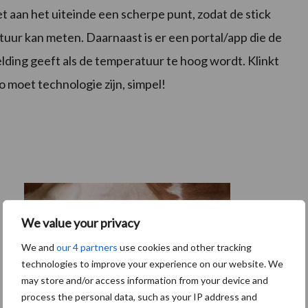
t aan het uiteinde een scherpe punt, zodat de stick
uur kan meten. Daarnaast is er een portal/app die de
ding geeft als de temperatuur te hoog wordt. Klinkt
o moet technologie zijn, simpel!
We value your privacy
We and
our 4 partners
use cookies and other tracking
technologies to improve your experience on our website. We
may store and/or access information from your device and
process the personal data, such as your IP address and