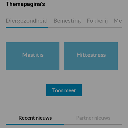
Themapagina's
Diergezondheid
Bemesting
Fokkerij
Melkv
Mastitis
Hittestress
Toon meer
Primaire
Recent nieuws
Partner nieuws
Sidebar