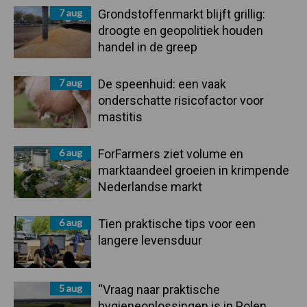
7 aug
Grondstoffenmarkt blijft grillig:
droogte en geopolitiek houden
handel in de greep
7 aug
De speenhuid: een vaak
onderschatte risicofactor voor
mastitis
6 aug
ForFarmers ziet volume en
marktaandeel groeien in krimpende
Nederlandse markt
6 aug
Tien praktische tips voor een
langere levensduur
5 aug
“Vraag naar praktische
hygieneoplossingen is in Polen