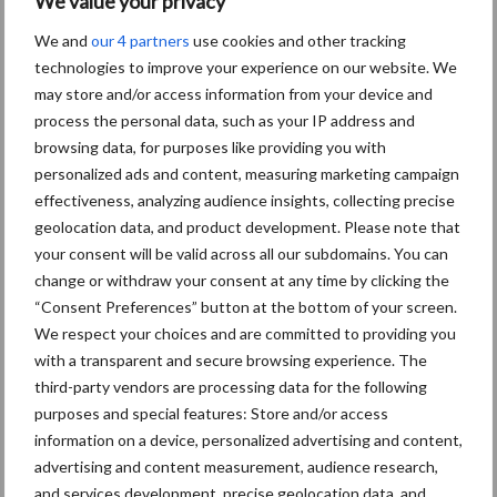
We value your privacy
professioneler aanpakken en die alle derde partijen eruit hebben
We and
our 4 partners
use cookies and other tracking
gesneden om hun totale opbrengst direct aan retailers verkopen.
technologies to improve your experience on our website. We
Deze partijen profiteren van de groeiende behoefte aan lokaal
may store and/or access information from your device and
geproduceerd voedsel. Door het relatief lage aandeel van
process the personal data, such as your IP address and
boerderijen die direct verkopen valt op te maken, dat nog maar
browsing data, for purposes like providing you with
een paar ondernemers hiervan profiteren. Dit geeft wel aan dat
personalized ads and content, measuring marketing campaign
er kansen zijn voor andere vormen van directe of bijna directe
effectiveness, analyzing audience insights, collecting precise
verkoop. Bijvoorbeeld via nieuwe korte ketens. In deze publicatie
geolocation data, and product development. Please note that
geven we enkele voorbeelden van korte ketens, die niet als
your consent will be valid across all our subdomains. You can
directe verkoop bestempeld worden, maar wel degelijk dezelfde
change or withdraw your consent at any time by clicking the
“Consent Preferences” button at the bottom of your screen.
voordelen hebben: margeherstel, prijskracht en
We respect your choices and are committed to providing you
consumentendata.
with a transparent and secure browsing experience. The
third-party vendors are processing data for the following
purposes and special features: Store and/or access
Bron: ABN-AMRO
information on a device, personalized advertising and content,
advertising and content measurement, audience research,
Aanbevolen voor jou!
and services development, precise geolocation data, and