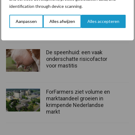
identification through device scanning.
Grondstoffenmarkt blijft
grillig: droogte en
Aanpassen
Alles afwijzen
Alles accepteren
geopolitiek houden handel
in de greep
De speenhuid: een vaak
onderschatte risicofactor
voor mastitis
ForFarmers ziet volume en
marktaandeel groeien in
krimpende Nederlandse
markt