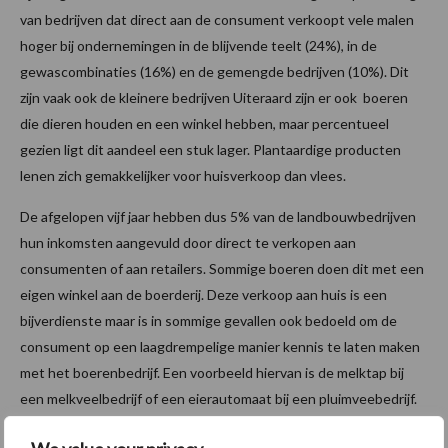
van bedrijven dat direct aan de consument verkoopt vele malen
hoger bij ondernemingen in de blijvende teelt (24%), in de
gewascombinaties (16%) en de gemengde bedrijven (10%). Dit
zijn vaak ook de kleinere bedrijven Uiteraard zijn er ook boeren
die dieren houden en een winkel hebben, maar percentueel
gezien ligt dit aandeel een stuk lager. Plantaardige producten
lenen zich gemakkelijker voor huisverkoop dan vlees.
De afgelopen vijf jaar hebben dus 5% van de landbouwbedrijven
hun inkomsten aangevuld door direct te verkopen aan
consumenten of aan retailers. Sommige boeren doen dit met een
eigen winkel aan de boerderij. Deze verkoop aan huis is een
bijverdienste maar is in sommige gevallen ook bedoeld om de
consument op een laagdrempelige manier kennis te laten maken
met het boerenbedrijf. Een voorbeeld hiervan is de melktap bij
een melkveelbedrijf of een eierautomaat bij een pluimveebedrijf.
Maar er zijn ook grote partijen die de directe verkoop