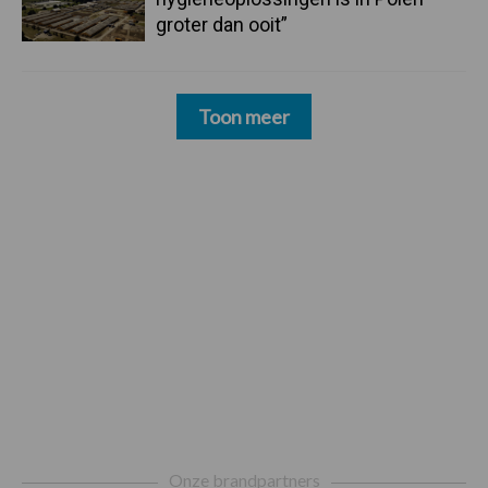
groter dan ooit”
Toon meer
Footer
Onze brandpartners