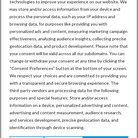
technologies to improve your experience on our website. We
may store and/or access information from your device and
process the personal data, such as your IP address and
browsing data, for purposes like providing you with
Mastitis
Hittestress
personalized ads and content, measuring marketing campaign
effectiveness, analyzing audience insights, collecting precise
geolocation data, and product development. Please note that
your consent will be valid across all our subdomains. You can
change or withdraw your consent at any time by clicking the
Toon meer
“Consent Preferences” button at the bottom of your screen.
We respect your choices and are committed to providing you
with a transparent and secure browsing experience. The
third-party vendors are processing data for the following
Primaire
Recent nieuws
Partner nieuws
purposes and special features: Store and/or access
Sidebar
information on a device, personalized advertising and content,
advertising and content measurement, audience research,
6 aug
ForFarmers ziet volume en
and services development, precise geolocation data, and
marktaandeel groeien in krimpende
identification through device scanning.
Nederlandse markt