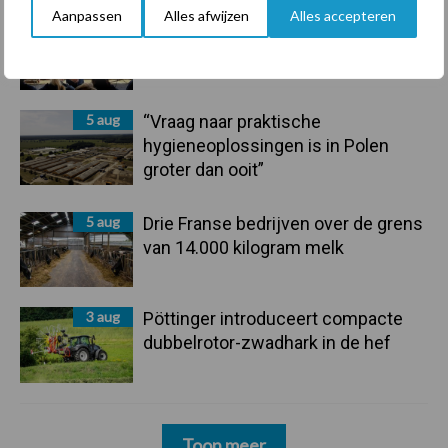
Aanpassen
Alles afwijzen
Alles accepteren
6 aug
Tien praktische tips voor een
langere levensduur
5 aug
“Vraag naar praktische
hygieneoplossingen is in Polen
groter dan ooit”
5 aug
Drie Franse bedrijven over de grens
van 14.000 kilogram melk
3 aug
Pöttinger introduceert compacte
dubbelrotor-zwadhark in de hef
Toon meer