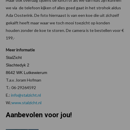
Maar ook overdag tijdens de lunch of als we van huis zijn kunnen
we via de telefoon kijken of alles goed gaat in het strohok aldus
Ada Oosterink. De foto hiernaast is van een koe die uit zichzelf
gekalft heeft maar waar we toch mooi toezicht op konden
houden zonder de koe te storen. De camera is te bestellen voor €
199,-
Meer informatie
StalZicht
Slachtedyk 2
8642 WK Lutkewierum
T.a.v. Joram Hofman
T.: 06-29264592
E.:
info@stalzicht.nl
W.:
www.stalzicht.nl
Aanbevolen voor jou!