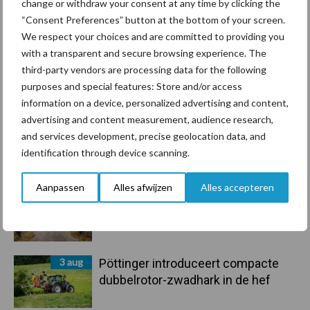
change or withdraw your consent at any time by clicking the
marktaandeel groeien in krimpende
“Consent Preferences” button at the bottom of your screen.
Nederlandse markt
We respect your choices and are committed to providing you
with a transparent and secure browsing experience. The
6 aug
Tien praktische tips voor een
third-party vendors are processing data for the following
langere levensduur
purposes and special features: Store and/or access
information on a device, personalized advertising and content,
advertising and content measurement, audience research,
5 aug
“Vraag naar praktische
and services development, precise geolocation data, and
hygieneoplossingen is in Polen
identification through device scanning.
groter dan ooit”
Aanpassen
Alles afwijzen
Alles accepteren
5 aug
Drie Franse bedrijven over de grens
van 14.000 kilogram melk
3 aug
Pöttinger introduceert compacte
dubbelrotor-zwadhark in de hef