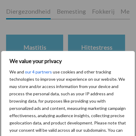
Diergezondheid
Bemesting
Fokkerij
Melkv
Mastitis
Hittestress
We value your privacy
We and
our 4 partners
use cookies and other tracking
technologies to improve your experience on our website. We
Toon meer
may store and/or access information from your device and
process the personal data, such as your IP address and
browsing data, for purposes like providing you with
personalized ads and content, measuring marketing campaign
Primaire
Recent nieuws
Partner nieuws
effectiveness, analyzing audience insights, collecting precise
Sidebar
geolocation data, and product development. Please note that
your consent will be valid across all our subdomains. You can
6 aug
ForFarmers ziet volume en