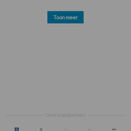
Toon meer
Footer
Onze brandpartners