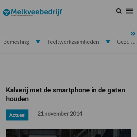
Spring
Door
Spring
Spring
naar
naar
naar
naar
Zoeken...
Zoek
Melkveebedrijf.nl
de
de
de
de
hoofdnavigatie
hoofd
eerste
voettekst
inhoud
sidebar
Bemesting
Teeltwerkzaamheden
Gezond
Kalverij met de smartphone in de gaten
houden
21 november 2014
Actueel