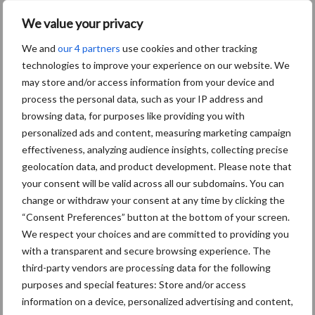
We value your privacy
We and
our 4 partners
use cookies and other tracking
Themapagina's
technologies to improve your experience on our website. We
may store and/or access information from your device and
process the personal data, such as your IP address and
Diergezondheid
Bemesting
Fokkerij
Melkv
browsing data, for purposes like providing you with
personalized ads and content, measuring marketing campaign
effectiveness, analyzing audience insights, collecting precise
geolocation data, and product development. Please note that
your consent will be valid across all our subdomains. You can
Mastitis
Hittestress
change or withdraw your consent at any time by clicking the
“Consent Preferences” button at the bottom of your screen.
We respect your choices and are committed to providing you
with a transparent and secure browsing experience. The
third-party vendors are processing data for the following
Toon meer
purposes and special features: Store and/or access
information on a device, personalized advertising and content,