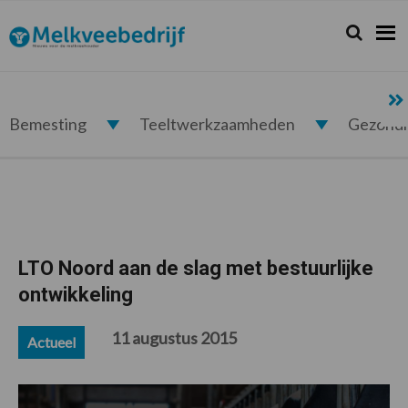
Spring
Door
Spring
Spring
naar
naar
naar
naar
Zoeken...
Zoek
Melkveebedrijf.nl
de
de
de
de
hoofdnavigatie
hoofd
eerste
voettekst
inhoud
sidebar
Bemesting
Teeltwerkzaamheden
Gezond
LTO Noord aan de slag met bestuurlijke
ontwikkeling
11 augustus 2015
Actueel