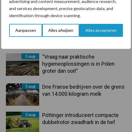
advertising and content measurement, audience research,
Primaire
and services development, precise geolocation data, and
Recent nieuws
Partner nieuws
identification through device scanning.
Sidebar
6 aug
Tien praktische tips voor een
Aanpassen
Alles afwijzen
Alles accepteren
langere levensduur
5 aug
“Vraag naar praktische
hygieneoplossingen is in Polen
groter dan ooit”
5 aug
Drie Franse bedrijven over de grens
van 14.000 kilogram melk
3 aug
Pöttinger introduceert compacte
dubbelrotor-zwadhark in de hef