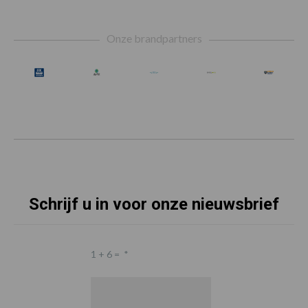
Footer
Onze brandpartners
Schrijf u in voor onze nieuwsbrief
1 + 6 =
*