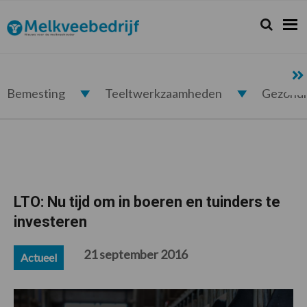
Spring
Door
Spring
Spring
naar
naar
naar
naar
Zoeken...
Zoek
Melkveebedrijf.nl
de
de
de
de
hoofdnavigatie
hoofd
eerste
voettekst
inhoud
sidebar
Bemesting
Teeltwerkzaamheden
Gezond
LTO: Nu tijd om in boeren en tuinders te
investeren
21 september 2016
Actueel