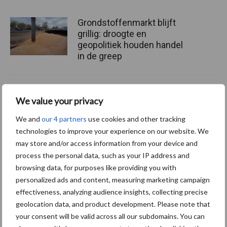
Grondstoffenmarkt blijft
grillig: droogte en
geopolitiek houden handel
in de greep
De speenhuid: een vaak
We value your privacy
onderschatte risicofactor
voor mastitis
We and
our 4 partners
use cookies and other tracking
technologies to improve your experience on our website. We
may store and/or access information from your device and
process the personal data, such as your IP address and
ForFarmers ziet volume en
marktaandeel groeien in
browsing data, for purposes like providing you with
krimpende Nederlandse
personalized ads and content, measuring marketing campaign
markt
effectiveness, analyzing audience insights, collecting precise
geolocation data, and product development. Please note that
your consent will be valid across all our subdomains. You can