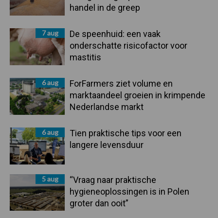
handel in de greep
7 aug
De speenhuid: een vaak
onderschatte risicofactor voor
mastitis
6 aug
ForFarmers ziet volume en
marktaandeel groeien in krimpende
Nederlandse markt
6 aug
Tien praktische tips voor een
langere levensduur
5 aug
“Vraag naar praktische
hygieneoplossingen is in Polen
groter dan ooit”