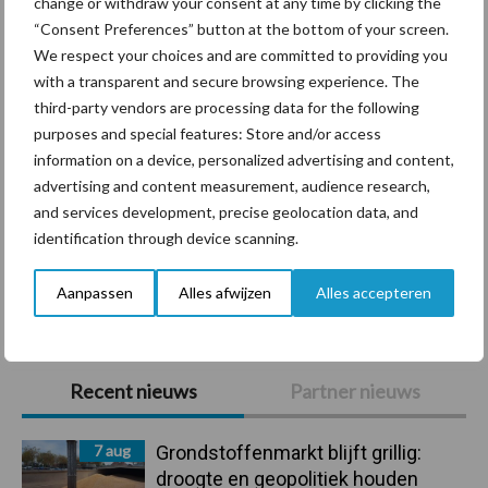
change or withdraw your consent at any time by clicking the
Diergezondheid
Bemesting
Fokkerij
Melkv
“Consent Preferences” button at the bottom of your screen.
We respect your choices and are committed to providing you
with a transparent and secure browsing experience. The
third-party vendors are processing data for the following
purposes and special features: Store and/or access
Mastitis
Hittestress
information on a device, personalized advertising and content,
advertising and content measurement, audience research,
and services development, precise geolocation data, and
identification through device scanning.
Toon meer
Aanpassen
Alles afwijzen
Alles accepteren
Primaire
Recent nieuws
Partner nieuws
Sidebar
7 aug
Grondstoffenmarkt blijft grillig:
droogte en geopolitiek houden