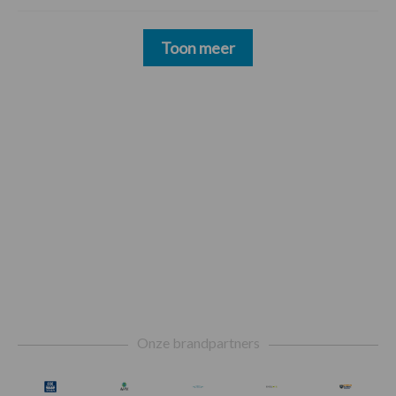
Toon meer
Footer
Onze brandpartners