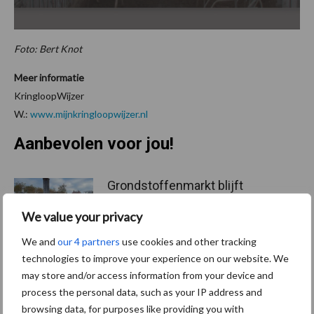
Foto: Bert Knot
Meer informatie
KringloopWijzer
W.:
www.mijnkringloopwijzer.nl
Aanbevolen voor jou!
Grondstoffenmarkt blijft
grillig: droogte en
We value your privacy
geopolitiek houden handel
in de greep
We and
our 4 partners
use cookies and other tracking
technologies to improve your experience on our website. We
may store and/or access information from your device and
De speenhuid: een vaak
process the personal data, such as your IP address and
onderschatte risicofactor
browsing data, for purposes like providing you with
voor mastitis