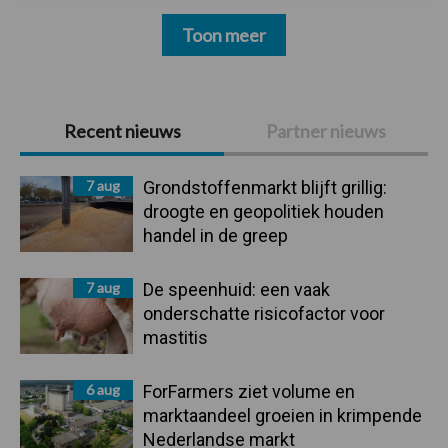
Toon meer
Primaire
Recent nieuws
Partner nieuws
Sidebar
7 aug
Grondstoffenmarkt blijft grillig:
droogte en geopolitiek houden
handel in de greep
7 aug
De speenhuid: een vaak
onderschatte risicofactor voor
mastitis
6 aug
ForFarmers ziet volume en
marktaandeel groeien in krimpende
Nederlandse markt