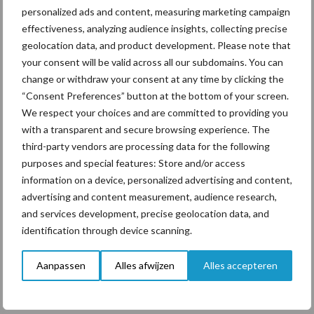
personalized ads and content, measuring marketing campaign
effectiveness, analyzing audience insights, collecting precise
geolocation data, and product development. Please note that
ForFarmers ziet volume en
your consent will be valid across all our subdomains. You can
marktaandeel groeien in
change or withdraw your consent at any time by clicking the
krimpende Nederlandse
“Consent Preferences” button at the bottom of your screen.
markt
We respect your choices and are committed to providing you
with a transparent and secure browsing experience. The
third-party vendors are processing data for the following
purposes and special features: Store and/or access
Diergezondheid
Bemesting
Fokkerij
Melkv
information on a device, personalized advertising and content,
advertising and content measurement, audience research,
and services development, precise geolocation data, and
identification through device scanning.
Mastitis
Hittestress
Aanpassen
Alles afwijzen
Alles accepteren