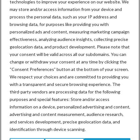
derogatiemais gedekt met
technologies to improve your experience on our website. We
toegelaten startmeststof
may store and/or access information from your device and
process the personal data, such as your IP address and
browsing data, for purposes like providing you with
Van onze partner Timac Agro
personalized ads and content, measuring marketing campaign
Herwonnen fosfaat, wat
effectiveness, analyzing audience insights, collecting precise
betekent dat voor mij als
geolocation data, and product development. Please note that
veehouder?
your consent will be valid across all our subdomains. You can
change or withdraw your consent at any time by clicking the
“Consent Preferences” button at the bottom of your screen.
Van onze partner Timac Agro
We respect your choices and are committed to providing you
“Niet wachten tot het
with a transparent and secure browsing experience. The
verkeerd afloopt”
third-party vendors are processing data for the following
purposes and special features: Store and/or access
information on a device, personalized advertising and content,
advertising and content measurement, audience research,
Diergezondheid
Bemesting
Fokkerij
Melkv
and services development, precise geolocation data, and
identification through device scanning.