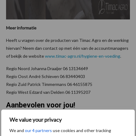
Meer informatie
Heeft u vragen over de producten van Timac Agro en de werking
hiervan? Neem dan contact op met één van de accountmanagers
of bekijk de website
www.timac-agro.nl/hygiene-en-voeding
.
Regio Noord Johanna Draaijer 06 13134649
Regio Oost André Schieven 06 83440403
Regio Zuid Patrick Timmermans 06 46155875
Regio West Edzard van Delden 06 11395207
Aanbevolen voor jou!
P
S
We value your privacy
Van onze partner Timac Agro
We and
our 4 partners
use cookies and other tracking
Fosfaatbehoefte