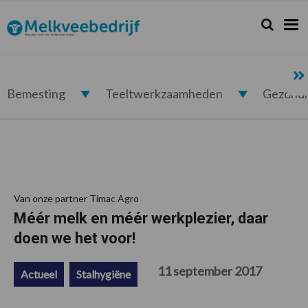
Spring
Door
Spring
Spring
naar
naar
naar
naar
Zoeken...
Zoek
Melkveebedrijf.nl
de
de
de
de
hoofdnavigatie
hoofd
eerste
voettekst
inhoud
sidebar
Bemesting
Teeltwerkzaamheden
Gezond
Van onze partner Timac Agro
Méér melk en méér werkplezier, daar
doen we het voor!
11 september 2017
Actueel
Stalhygiëne