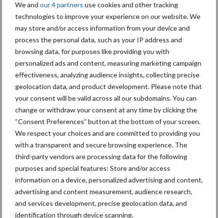
We and
our 4 partners
use cookies and other tracking
Diergezondheid
Bemesting
Fokkerij
Melkv
technologies to improve your experience on our website. We
may store and/or access information from your device and
process the personal data, such as your IP address and
browsing data, for purposes like providing you with
personalized ads and content, measuring marketing campaign
Mastitis
Hittestress
effectiveness, analyzing audience insights, collecting precise
geolocation data, and product development. Please note that
your consent will be valid across all our subdomains. You can
change or withdraw your consent at any time by clicking the
“Consent Preferences” button at the bottom of your screen.
Toon meer
We respect your choices and are committed to providing you
with a transparent and secure browsing experience. The
third-party vendors are processing data for the following
Primaire
purposes and special features: Store and/or access
Recent nieuws
Partner nieuws
information on a device, personalized advertising and content,
Sidebar
advertising and content measurement, audience research,
7 aug
Grondstoffenmarkt blijft grillig:
and services development, precise geolocation data, and
droogte en geopolitiek houden
identification through device scanning.