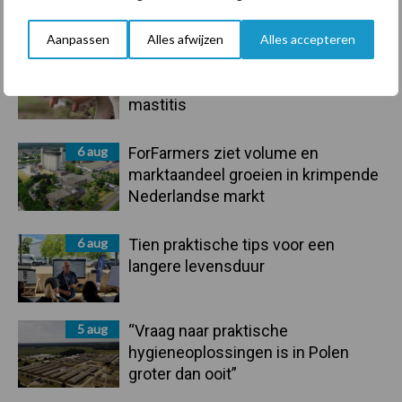
handel in de greep
Aanpassen
Alles afwijzen
Alles accepteren
7 aug
De speenhuid: een vaak
onderschatte risicofactor voor
mastitis
6 aug
ForFarmers ziet volume en
marktaandeel groeien in krimpende
Nederlandse markt
6 aug
Tien praktische tips voor een
langere levensduur
5 aug
“Vraag naar praktische
hygieneoplossingen is in Polen
groter dan ooit”