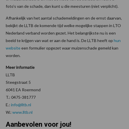
foto’s van de schade, dan kunt u die meesturen (niet verplicht).
Afhankelijk van het aantal schademeldingen en de ernst daarvan,
bekijkt de LLTB de komende tijd welke mogelijke stappen in LTO
Nederland verband worden gezet. Het belangrijkste nu is een
beeld te krijgen van wat er aan de hand is. De LLTB heeft op
hun
website
een formulier opgezet waar muizenschade gemeld kan
worden.
Meer informatie
LLTB
Steegstraat 5
6041 EA Roermond
T.: 0475-381777
E.:
info@lltb.nl
W.:
www.lltb.nl
Aanbevolen voor jou!