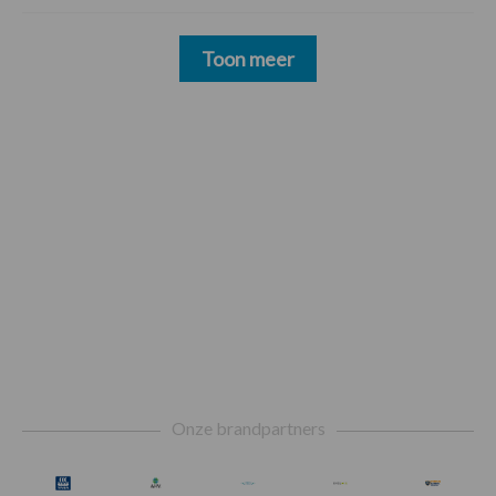
Toon meer
Footer
Onze brandpartners