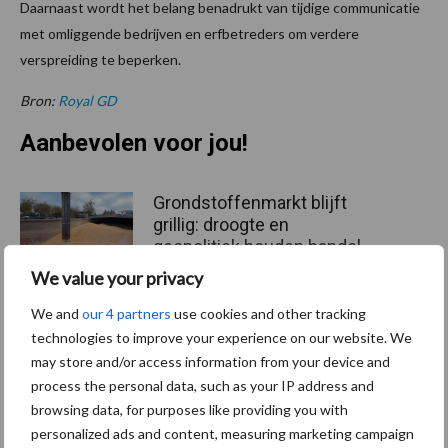
Daarnaast wordt het belang benadrukt van tijdige communicatie
met omliggende bedrijven en erfbetreders om verdere
verspreiding te beperken.
Bron:
Royal GD
Aanbevolen voor jou!
Grondstoffenmarkt blijft
grillig: droogte en
geopolitiek houden handel
in de greep
We value your privacy
We and
our 4 partners
use cookies and other tracking
De speenhuid: een vaak
technologies to improve your experience on our website. We
onderschatte risicofactor
may store and/or access information from your device and
voor mastitis
process the personal data, such as your IP address and
browsing data, for purposes like providing you with
personalized ads and content, measuring marketing campaign