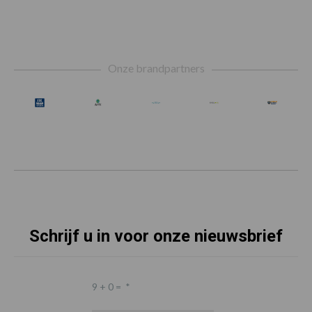
Footer
Onze brandpartners
Schrijf u in voor onze nieuwsbrief
9 + 0 =
*