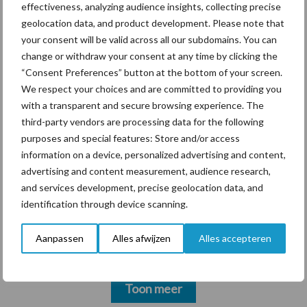
effectiveness, analyzing audience insights, collecting precise
ForFarmers ziet volume en
geolocation data, and product development. Please note that
marktaandeel groeien in
your consent will be valid across all our subdomains. You can
krimpende Nederlandse
change or withdraw your consent at any time by clicking the
markt
“Consent Preferences” button at the bottom of your screen.
We respect your choices and are committed to providing you
with a transparent and secure browsing experience. The
Diergezondheid
Bemesting
Fokkerij
Melkv
third-party vendors are processing data for the following
purposes and special features: Store and/or access
information on a device, personalized advertising and content,
advertising and content measurement, audience research,
and services development, precise geolocation data, and
Mastitis
Hittestress
identification through device scanning.
Aanpassen
Alles afwijzen
Alles accepteren
Toon meer