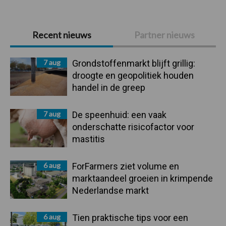
Primaire
Recent nieuws
Partner nieuws
Sidebar
7 aug
Grondstoffenmarkt blijft grillig:
droogte en geopolitiek houden
handel in de greep
7 aug
De speenhuid: een vaak
onderschatte risicofactor voor
mastitis
6 aug
ForFarmers ziet volume en
marktaandeel groeien in krimpende
Nederlandse markt
6 aug
Tien praktische tips voor een