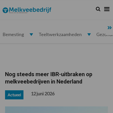
Spring
Door
Spring
Spring
naar
naar
naar
naar
Zoeken...
Zoek
Melkveebedrijf.nl
de
de
de
de
hoofdnavigatie
hoofd
eerste
voettekst
inhoud
sidebar
Bemesting
Teeltwerkzaamheden
Gezond
Nog steeds meer IBR-uitbraken op
melkveebedrijven in Nederland
12 juni 2026
Actueel