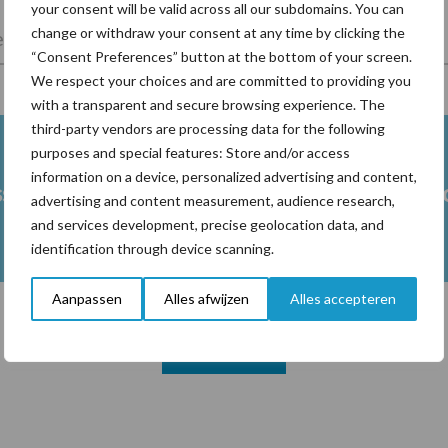
your consent will be valid across all our subdomains. You can
change or withdraw your consent at any time by clicking the
lkveebedrijf
Veevoer
Wet en regelgeving
“Consent Preferences” button at the bottom of your screen.
We respect your choices and are committed to providing you
with a transparent and secure browsing experience. The
third-party vendors are processing data for the following
purposes and special features: Store and/or access
information on a device, personalized advertising and content,
ss
Ketose
Klauwgez
advertising and content measurement, audience research,
and services development, precise geolocation data, and
identification through device scanning.
Aanpassen
Alles afwijzen
Alles accepteren
Toon meer