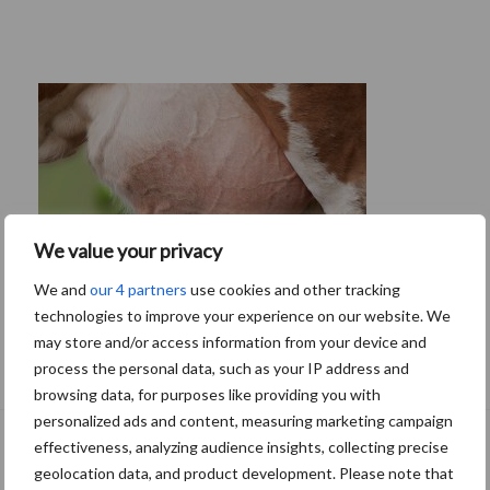
We value your privacy
We and
our 4 partners
use cookies and other tracking
technologies to improve your experience on our website. We
may store and/or access information from your device and
De speenhuid: een vaak onderschatte
process the personal data, such as your IP address and
risicofactor voor mastitis
browsing data, for purposes like providing you with
personalized ads and content, measuring marketing campaign
effectiveness, analyzing audience insights, collecting precise
geolocation data, and product development. Please note that