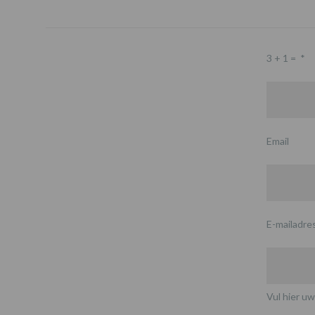
3 + 1 =
*
Email
E-mailadre
Vul hier uw