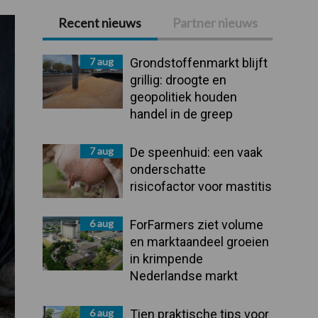
Recent nieuws
Partner nieuws
Primaire
Sidebar
7 aug
Grondstoffenmarkt blijft
grillig: droogte en
geopolitiek houden
handel in de greep
7 aug
De speenhuid: een vaak
onderschatte
risicofactor voor mastitis
6 aug
ForFarmers ziet volume
en marktaandeel groeien
in krimpende
Nederlandse markt
6 aug
Tien praktische tips voor