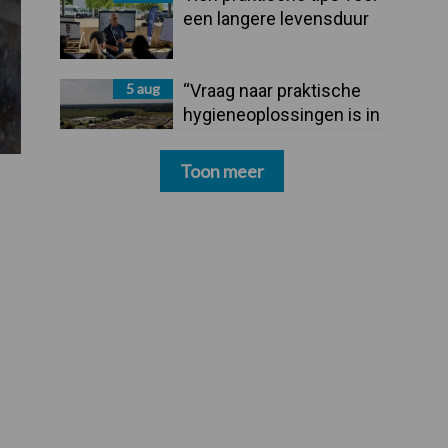
een langere levensduur
5 aug
“Vraag naar praktische
hygieneoplossingen is in
Polen groter dan ooit”
Toon meer