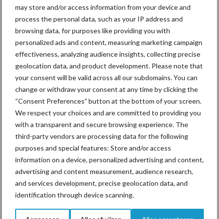
may store and/or access information from your device and
“Investeren in optimaal gebruik van dierlijke mest is niet alleen
process the personal data, such as your IP address and
een agronomisch voordeel; het is ook een stap richting een
browsing data, for purposes like providing you with
duurzamere en veerkrachtigere landbouw. Door deze praktijken
personalized ads and content, measuring marketing campaign
effectiveness, analyzing audience insights, collecting precise
te integreren, kunnen boeren niet alleen voldoen aan de
geolocation data, and product development. Please note that
behoeften van hun bedrijf, maar ook bijdragen aan de
your consent will be valid across all our subdomains. You can
bescherming van het milieu”, besluit Sudraud.
change or withdraw your consent at any time by clicking the
Tekst en beeld: Antoine Van Houtte
“Consent Preferences” button at the bottom of your screen.
We respect your choices and are committed to providing you
Bron :
Conferentie van Christophe Sudraud in Waver
with a transparent and secure browsing experience. The
third-party vendors are processing data for the following
Aanbevolen voor jou!
purposes and special features: Store and/or access
information on a device, personalized advertising and content,
Grondstoffenmarkt blijft
advertising and content measurement, audience research,
grillig: droogte en
and services development, precise geolocation data, and
geopolitiek houden handel
identification through device scanning.
in de greep