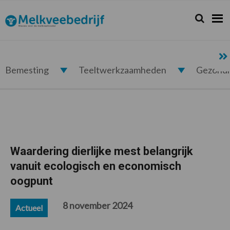
Spring
Door
Spring
Spring
naar
naar
naar
naar
Zoeken...
Zoek
Melkveebedrijf.nl
de
de
de
de
hoofdnavigatie
hoofd
eerste
voettekst
inhoud
sidebar
Bemesting
Teeltwerkzaamheden
Gezond
Waardering dierlijke mest belangrijk
vanuit ecologisch en economisch
oogpunt
8 november 2024
Actueel