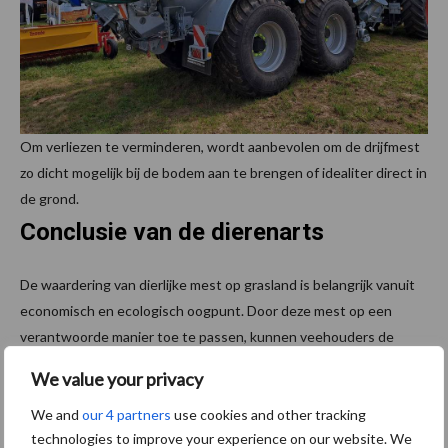
Om verliezen te verminderen, wordt aanbevolen om de drijfmest
zo dicht mogelijk bij de bodem aan te brengen of idealiter direct in
de grond.
Conclusie van de dierenarts
De waardering van dierlijke mest op grasland is belangrijk vanuit
economisch en ecologisch oogpunt. Door deze mest op een
verantwoorde manier toe te passen, kunnen veehouders de
kwaliteit van hun voer verbeteren en tegelijkertijd de gezondheid
We value your privacy
van de bodem in standhouden. Het bouwen van overdekte
We and
our 4 partners
use cookies and other tracking
mestopslagen en nauwkeurigheid bij het uitrijden zijn essentiële
technologies to improve your experience on our website. We
stappen om het beste uit deze waardevolle grondstof te halen.