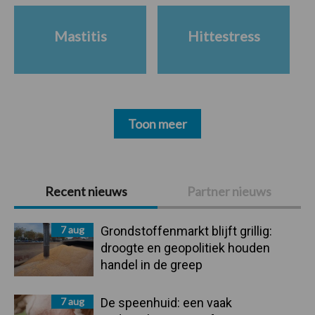
Mastitis
Hittestress
Toon meer
Primaire
Recent nieuws
Partner nieuws
Sidebar
7 aug
Grondstoffenmarkt blijft grillig:
droogte en geopolitiek houden
handel in de greep
7 aug
De speenhuid: een vaak