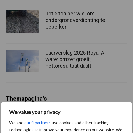
Tot 5 ton per wiel om
ondergrondverdichting te
beperken
Jaarverslag 2025 Royal A-
ware: omzet groeit,
nettoresultaat daalt
Themapagina's
We value your privacy
Diergezondheid
Bemesting
Fokkerij
Melkv
We and
our 4 partners
use cookies and other tracking
technologies to improve your experience on our website. We