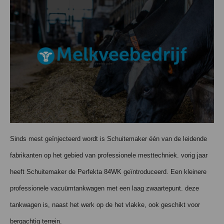
Sinds mest geïnjecteerd wordt is Schuitemaker één van de leidende
fabrikanten op het gebied van professionele mesttechniek. vorig jaar
heeft Schuitemaker de Perfekta 84WK geïntroduceerd. Een kleinere
professionele vacuümtankwagen met een laag zwaartepunt. deze
tankwagen is, naast het werk op de het vlakke, ook geschikt voor
bergachtig terrein.