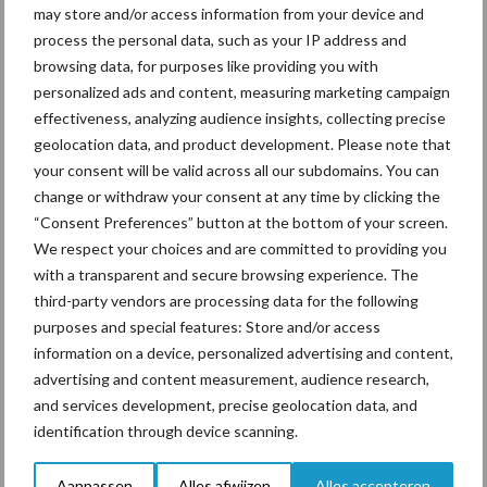
may store and/or access information from your device and
process the personal data, such as your IP address and
Mastitis
Hittestress
browsing data, for purposes like providing you with
personalized ads and content, measuring marketing campaign
effectiveness, analyzing audience insights, collecting precise
geolocation data, and product development. Please note that
your consent will be valid across all our subdomains. You can
change or withdraw your consent at any time by clicking the
Toon meer
“Consent Preferences” button at the bottom of your screen.
We respect your choices and are committed to providing you
with a transparent and secure browsing experience. The
Primaire
third-party vendors are processing data for the following
Recent nieuws
Partner nieuws
purposes and special features: Store and/or access
Sidebar
information on a device, personalized advertising and content,
10 aug
Nieuw aan Schmallenberg
advertising and content measurement, audience research,
gerelateerd virus ontdekt in
and services development, precise geolocation data, and
Duitsland
identification through device scanning.
10 aug
Tot 5 ton per wiel om
Aanpassen
Alles afwijzen
Alles accepteren