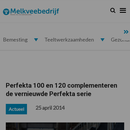
Spring
Door
Spring
Spring
naar
naar
naar
naar
Zoeken...
Zoek
Melkveebedrijf.nl
de
de
de
de
hoofdnavigatie
hoofd
eerste
voettekst
inhoud
sidebar
Bemesting
Teeltwerkzaamheden
Gezond
Perfekta 100 en 120 complementeren
de vernieuwde Perfekta serie
25 april 2014
Actueel