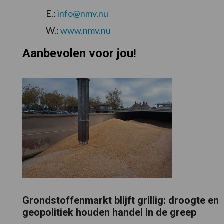
E.:
info@nmv.nu
W.:
www.nmv.nu
Aanbevolen voor jou!
Grondstoffenmarkt blijft grillig: droogte en
geopolitiek houden handel in de greep