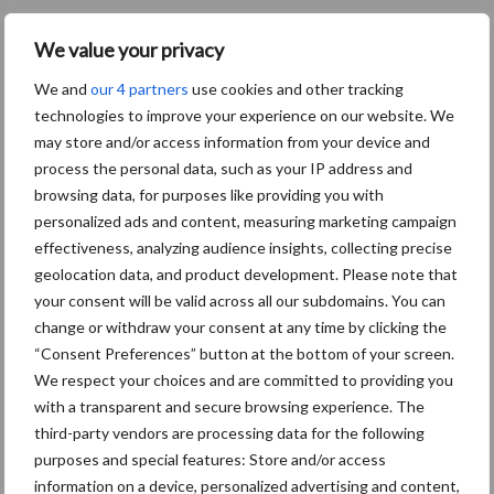
We value your privacy
We and
our 4 partners
use cookies and other tracking
technologies to improve your experience on our website. We
may store and/or access information from your device and
process the personal data, such as your IP address and
browsing data, for purposes like providing you with
personalized ads and content, measuring marketing campaign
effectiveness, analyzing audience insights, collecting precise
geolocation data, and product development. Please note that
your consent will be valid across all our subdomains. You can
change or withdraw your consent at any time by clicking the
“Consent Preferences” button at the bottom of your screen.
We respect your choices and are committed to providing you
with a transparent and secure browsing experience. The
third-party vendors are processing data for the following
De speenhuid: een vaak onderschatte
purposes and special features: Store and/or access
risicofactor voor mastitis
information on a device, personalized advertising and content,