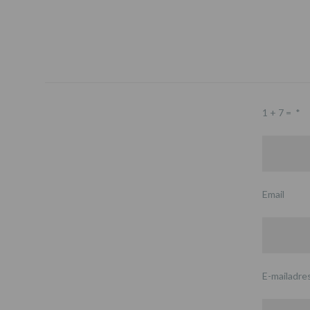
1 + 7 =
*
Email
E-mailadre