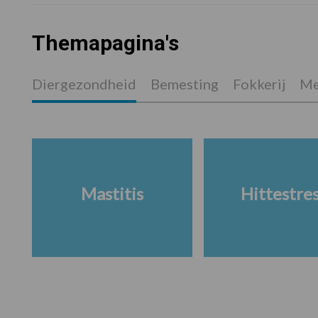
Themapagina's
Diergezondheid
Bemesting
Fokkerij
Me
Mastitis
Hittestre