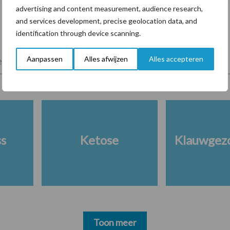
advertising and content measurement, audience research,
and services development, precise geolocation data, and
identification through device scanning.
Aanpassen
Alles afwijzen
Alles accepteren
lkveebedrijf
Veevoer
Wet en regelgeving
ss
Ketose
Klauwgez
Toon meer