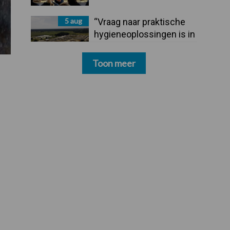
5 aug
“Vraag naar praktische
hygieneoplossingen is in
Polen groter dan ooit”
Toon meer