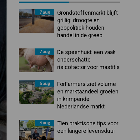
Sidebar
7 aug
Grondstoffenmarkt blijft
grillig: droogte en
geopolitiek houden
handel in de greep
7 aug
De speenhuid: een vaak
onderschatte
risicofactor voor mastitis
6 aug
ForFarmers ziet volume
en marktaandeel groeien
in krimpende
Nederlandse markt
6 aug
Tien praktische tips voor
een langere levensduur