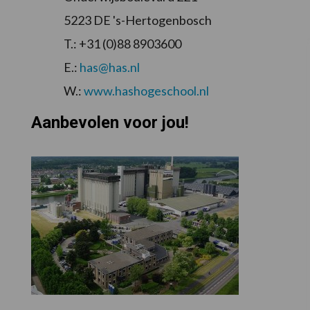
5223 DE 's-Hertogenbosch
T.: +31 (0)88 8903600
E.:
has@has.nl
W.:
www.hashogeschool.nl
Aanbevolen voor jou!