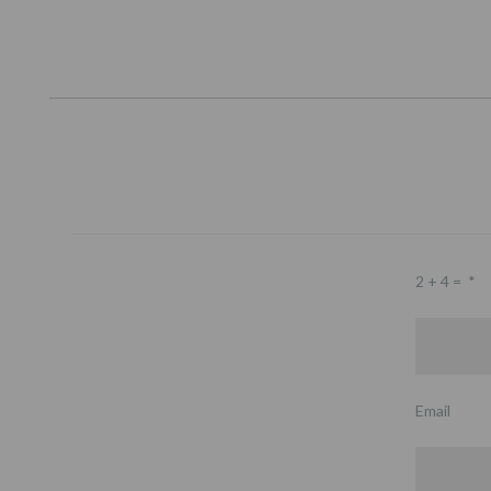
2 + 4 =
*
Email