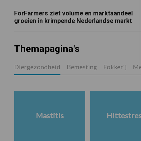
ForFarmers ziet volume en marktaandeel
groeien in krimpende Nederlandse markt
Themapagina's
Diergezondheid
Bemesting
Fokkerij
Me
Mastitis
Hittestre