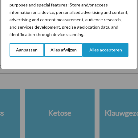
purposes and special features: Store and/or access
Tien praktische tips voor een langere
information on a device, personalized advertising and content,
levensduur
advertising and content measurement, audience research,
and services development, precise geolocation data, and
identification through device scanning.
Aanpassen
Alles afwijzen
Alles accepteren
lkveebedrijf
Veevoer
Wet en regelgeving
ss
Ketose
Klauwgez