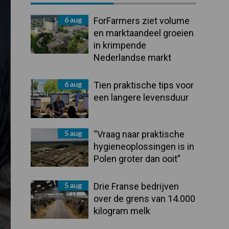
Sidebar
6 aug
ForFarmers ziet volume
en marktaandeel groeien
in krimpende
Nederlandse markt
6 aug
Tien praktische tips voor
een langere levensduur
5 aug
“Vraag naar praktische
hygieneoplossingen is in
Polen groter dan ooit”
5 aug
Drie Franse bedrijven
over de grens van 14.000
kilogram melk