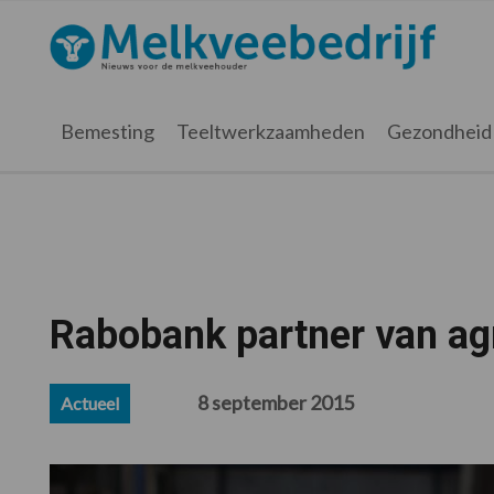
Spring
Door
Spring
Spring
naar
naar
naar
naar
Melkveebedrijf.nl
de
de
de
de
hoofdnavigatie
hoofd
eerste
voettekst
inhoud
sidebar
Bemesting
Teeltwerkzaamheden
Gezondheid
Rabobank partner van ag
8 september 2015
Actueel