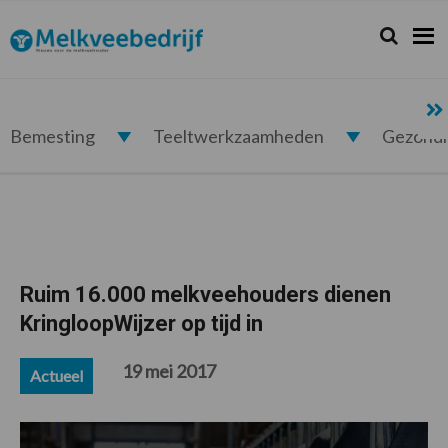
Spring
Door
Spring
Spring
naar
naar
naar
naar
Zoeken...
Zoek
Melkveebedrijf.nl
de
de
de
de
hoofdnavigatie
hoofd
eerste
voettekst
inhoud
sidebar
Bemesting
Teeltwerkzaamheden
Gezond
Ruim 16.000 melkveehouders dienen
KringloopWijzer op tijd in
19 mei 2017
Actueel