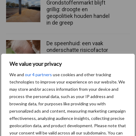
Grondstoffenmarkt blijft
grillig: droogte en
geopolitiek houden handel
in de greep
De speenhuid: een vaak
onderschatte risicofactor
voor mastitis
We value your privacy
We and
our 4 partners
use cookies and other tracking
technologies to improve your experience on our website. We
ForFarmers ziet volume en
may store and/or access information from your device and
marktaandeel groeien in
krimpende Nederlandse
process the personal data, such as your IP address and
markt
browsing data, for purposes like providing you with
personalized ads and content, measuring marketing campaign
effectiveness, analyzing audience insights, collecting precise
geolocation data, and product development. Please note that
Themapagina's
your consent will be valid across all our subdomains. You can