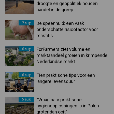
droogte en geopolitiek houden
handel in de greep
7 aug
De speenhuid: een vaak
onderschatte risicofactor voor
mastitis
6 aug
ForFarmers ziet volume en
marktaandeel groeien in krimpende
Nederlandse markt
6 aug
Tien praktische tips voor een
langere levensduur
5 aug
“Vraag naar praktische
hygieneoplossingen is in Polen
groter dan ooit”