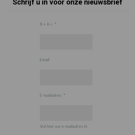
Schrijf u in voor onze nieuwsbrief
8 + 6 =
*
Email
E-mailadres
*
Vul hier uw e-mailadres in