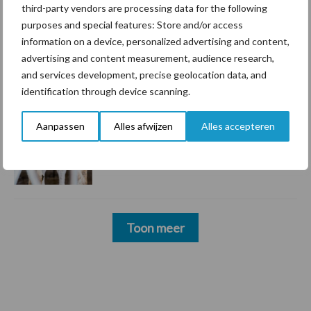
3 aug
Pöttinger introduceert compacte
third-party vendors are processing data for the following
dubbelrotor-zwadhark in de hef
purposes and special features: Store and/or access
information on a device, personalized advertising and content,
advertising and content measurement, audience research,
3 aug
Voorkeur voor eigen mechanisatie:
and services development, precise geolocation data, and
zelf doen waar het kan, uitbesteden
identification through device scanning.
waar het moet
Aanpassen
Alles afwijzen
Alles accepteren
31 jul
Door deze stappen te volgen kiest u
het dipmiddel dat bij uw bedrijf past
Toon meer