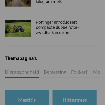
kilogram melk
Pöttinger introduceert
compacte dubbelrotor-
zwadhark in de hef
Themapagina's
Diergezondheid
Bemesting
Fokkerij
Melkv
Mastitis
Hittestress