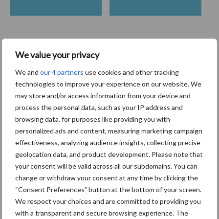
Toon meer
We value your privacy
We and
our 4 partners
use cookies and other tracking
technologies to improve your experience on our website. We
Primaire
may store and/or access information from your device and
Recent nieuws
Partner nieuws
process the personal data, such as your IP address and
Sidebar
browsing data, for purposes like providing you with
5 aug
“Vraag naar praktische
personalized ads and content, measuring marketing campaign
hygieneoplossingen is in Polen
effectiveness, analyzing audience insights, collecting precise
groter dan ooit”
geolocation data, and product development. Please note that
your consent will be valid across all our subdomains. You can
5 aug
Drie Franse bedrijven over de grens
change or withdraw your consent at any time by clicking the
van 14.000 kilogram melk
“Consent Preferences” button at the bottom of your screen.
We respect your choices and are committed to providing you
with a transparent and secure browsing experience. The