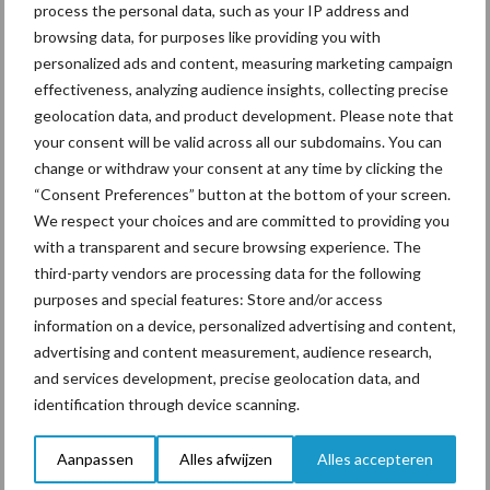
process the personal data, such as your IP address and
browsing data, for purposes like providing you with
personalized ads and content, measuring marketing campaign
effectiveness, analyzing audience insights, collecting precise
geolocation data, and product development. Please note that
Toon meer
your consent will be valid across all our subdomains. You can
change or withdraw your consent at any time by clicking the
“Consent Preferences” button at the bottom of your screen.
Primaire
We respect your choices and are committed to providing you
Recent nieuws
Partner nieuws
with a transparent and secure browsing experience. The
Sidebar
third-party vendors are processing data for the following
7 aug
Grondstoffenmarkt blijft grillig:
purposes and special features: Store and/or access
droogte en geopolitiek houden
information on a device, personalized advertising and content,
handel in de greep
advertising and content measurement, audience research,
and services development, precise geolocation data, and
identification through device scanning.
7 aug
De speenhuid: een vaak
onderschatte risicofactor voor
mastitis
Aanpassen
Alles afwijzen
Alles accepteren