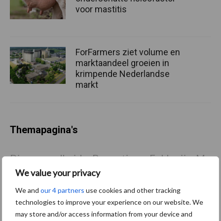
voor mastitis
ForFarmers ziet volume en
marktaandeel groeien in
krimpende Nederlandse
markt
Themapagina's
Diergezondheid
Bemesting
Fokkerij
Melkv
We value your privacy
We and
our 4 partners
use cookies and other tracking
technologies to improve your experience on our website. We
may store and/or access information from your device and
Mastitis
Hittestress