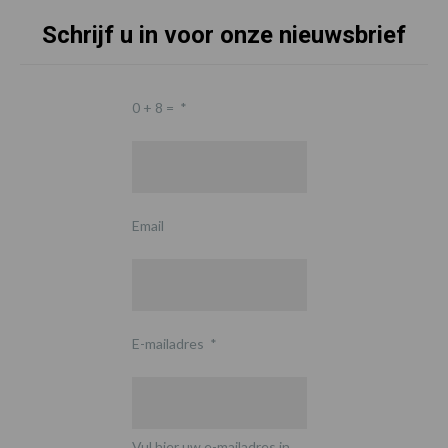
Schrijf u in voor onze nieuwsbrief
0 + 8 =
*
Email
E-mailadres
*
Vul hier uw e-mailadres in