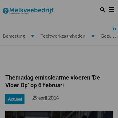
Spring
Door
Spring
Spring
naar
naar
naar
naar
Zoeken...
Zoek
Melkveebedrijf.nl
de
de
de
de
hoofdnavigatie
hoofd
eerste
voettekst
inhoud
sidebar
Bemesting
Teeltwerkzaamheden
Gezond
Themadag emissiearme vloeren ‘De
Vloer Op’ op 6 februari
29 april 2014
Actueel