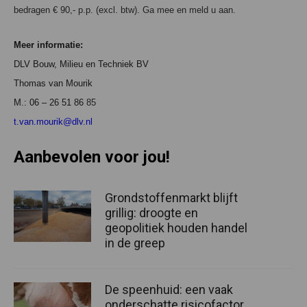
bedragen € 90,- p.p. (excl. btw). Ga mee en meld u aan.
Meer informatie:
DLV Bouw, Milieu en Techniek BV
Thomas van Mourik
M.: 06 – 26 51 86
85
t.van.mourik@dlv.nl
Aanbevolen voor jou!
Grondstoffenmarkt blijft
grillig: droogte en
geopolitiek houden handel
in de greep
De speenhuid: een vaak
onderschatte risicofactor