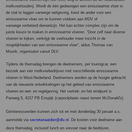
melkveehouderij.
Wordt de één gedwongen een emissiearme vloer in
de stal te leggen vanwege wetgeving,
kiest de ander voor een
emissiearme vloer om te kunnen voldoen aan MDV of
vanwege
verbeterd dierwelzijn. Het kan echter complex zijn om de
juiste keuze te maken in
emissiearme vloeren. “Door zelf naar diverse
vloeren te kijken, verkrijgt de veehouder meer
inzicht in de
mogelijkheden van een emissiearme vloer”, aldus Thomas van
Mourik,
organisator vanuit DLV.
Tijdens de themadag brengen de deelnemers, per touringcar, een
bezoek aan vier
melkveebedrijven met verschillende emissiearme
vloeren in West-Nederland. Deelnemers
worden op de hoogte gebracht
van de nieuwste ontwikkelingen op het gebied van
emissiearme
vloeren en wet- en regelgeving. Het vertrek- en het eindpunt is
Panweg 5, 4157
PB Enspijk (carpoolplaats naast terrein McDonald's).
Geïnteresseerden kunnen zich tot en met donderdag 30 januari a.s.
aanmelde via
secretariaatdier@dlv.nl
. De kosten voor deelname aan
deze themadag, inclusief lunch en
vervoer naar de bedrijven,